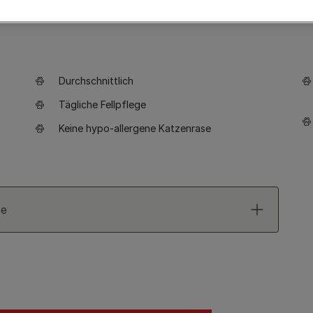
Durchschnittlich
Tägliche Fellpflege
Keine hypo-allergene Katzenrase
se