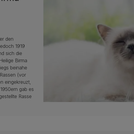
er den
 jedoch 1919
d sich die
Heilige Birma
iegs beinahe
 Rassen (vor
n eingekreuzt,
 1950ern gab es
gestellte Rasse