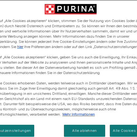
ler gefärbten Points
Blue Horizons & PURINA -
Regeneration von
Anschaffung einer Katze
Alle Fütterungsempfehlun
Alle Fütterungsempfehlu
r getönten Körper. Sie ist
Meereslebensräumem
en Beinen. Die Birmakatze
uf „Alle Cookies akzeptieren“ klicken, stimmen Sie der Nutzung von Cookies (oder 
rderen Handschuhe
n) durch Nestlé Österreich und Drittanbietern zu. So können wir Ihnen den bestmö
 Kopf ist breit und
ten und wertvolle Informationen über Ihr Nutzerverhalten sammeln, damit wir und u
gibt es in vielen
evante Werbung anzeigen können. Mehr Informationen dazu finden Sie in unserer
erklärung. Sie können jederzeit Ihre Cookie-Einstellungen ändern oder Ihre Zusti
 indem Sie
hier
Ihre Präferenzen ändern oder auf den Link „Datenschutzeinstellungen“
f „Alle Cookies akzeptieren“ klicken, geben Sie uns auch die Einwilligung, Ihr Einka
r Verhalten auf der Website zu analysieren und Ihnen personalisierte Inhalte und A
u stellen. Bei dieser Art der Datenverarbeitung handelt es sich um Profiling gemäß 
uere Informationen finden Sie in der Datenschutzerklärung.
ie Cookies erhobenen Daten, werden teilweise auch in Drittländer übertragen. Wir w
dass Sie im Zuge Ihrer Einwilligung damit gleichzeitig auch gemäß Art. 49 Abs. 1 S. 
enübertragung in ein unsicheres Drittland, einwilligen. Manche dieser Drittländer w
en Gerichtshof als ein Land mit einem nach EU-Standards unzureichenden Datens
t. Darunter fällt beispielsweise die USA, wo das Risiko besteht, dass Ihre Daten d
zu Kontroll- und zu Überwachungszwecken, möglicherweise auch ohne
fsmöglichkeiten, verarbeitet werden.
Mehr Informationen
utzeinstellungen
Alle ablehnen
Alle Cookies