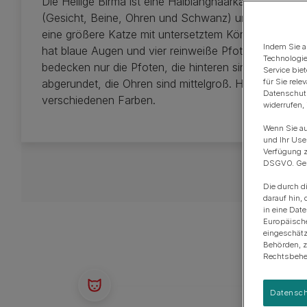
Die Heilige Birma ist eine Halblanghaarkatze mit dunk
Anschaffung eines Hundes
Rassengruppen
(Gesicht, Beine, Ohren und Schwanz) und einem helle
eine größere Katze mit untersetztem Körper und kurz
Indem Sie a
hat blaue Augen und vier reinweiße Pfoten. Die vo
Technologie
bedecken nur die Pfoten, die hinteren sind länger. Der
Service bie
abgerundet, die Ohren sind mittelgroß. Heilige Birmas 
für Sie rel
Datenschutz
verschiedenen Farben.
widerrufen,
Wenn Sie au
und Ihr Use
Verfügung z
DSGVO. Gena
Die durch d
darauf hin, 
in eine Dat
Europäisch
eingeschätz
Behörden, 
Rechtsbehel
Datensch