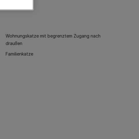
Wohnungskatze mit begrenztem Zugang nach
draußen
Familienkatze