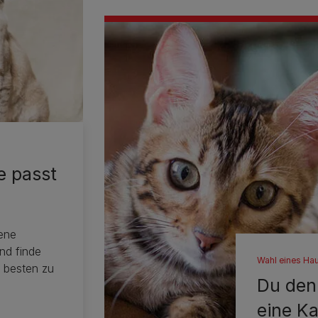
e passt
ene
nd finde
Wahl eines Hau
 besten zu
Du denk
eine K