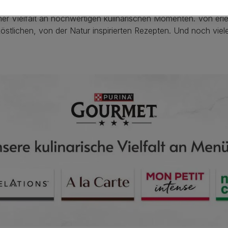
er Vielfalt an hochwertigen kulinarischen Momenten. Von erle
 köstlichen, von der Natur inspirierten Rezepten. Und noch vi