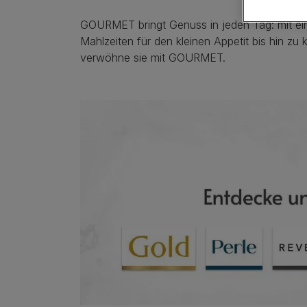
GOURMET bringt Genuss in jeden Tag: mit ein
Mahlzeiten für den kleinen Appetit bis hin zu
verwöhne sie mit GOURMET.