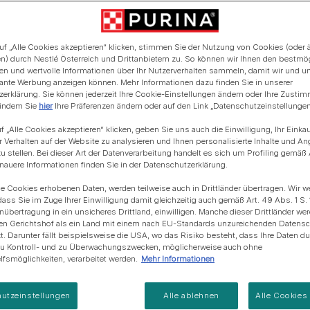
Blue Horizons & PURINA -
Regeneration von
Anschaffung einer Katze
Alle Fütterungsempfehlun
Alle Fütterungsempfehlu
Meereslebensräumem
uf „Alle Cookies akzeptieren“ klicken, stimmen Sie der Nutzung von Cookies (oder 
n) durch Nestlé Österreich und Drittanbietern zu. So können wir Ihnen den bestmö
ten und wertvolle Informationen über Ihr Nutzerverhalten sammeln, damit wir und u
evante Werbung anzeigen können. Mehr Informationen dazu finden Sie in unserer
erklärung. Sie können jederzeit Ihre Cookie-Einstellungen ändern oder Ihre Zusti
 indem Sie
hier
Ihre Präferenzen ändern oder auf den Link „Datenschutzeinstellungen“
f „Alle Cookies akzeptieren“ klicken, geben Sie uns auch die Einwilligung, Ihr Einka
r Verhalten auf der Website zu analysieren und Ihnen personalisierte Inhalte und A
u stellen. Bei dieser Art der Datenverarbeitung handelt es sich um Profiling gemäß 
uere Informationen finden Sie in der Datenschutzerklärung.
ie Cookies erhobenen Daten, werden teilweise auch in Drittländer übertragen. Wir w
dass Sie im Zuge Ihrer Einwilligung damit gleichzeitig auch gemäß Art. 49 Abs. 1 S. 
enübertragung in ein unsicheres Drittland, einwilligen. Manche dieser Drittländer w
en Gerichtshof als ein Land mit einem nach EU-Standards unzureichenden Datens
t. Darunter fällt beispielsweise die USA, wo das Risiko besteht, dass Ihre Daten d
zu Kontroll- und zu Überwachungszwecken, möglicherweise auch ohne
fsmöglichkeiten, verarbeitet werden.
Mehr Informationen
lt von GOURMET
utzeinstellungen
Alle ablehnen
Alle Cookies