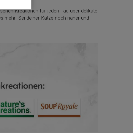
senen Kreationen für jeden Tag über delikate
eles mehr! Sei deiner Katze noch näher und