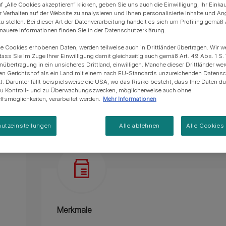
Blue Horizons & PURINA -
f „Alle Cookies akzeptieren“ klicken, geben Sie uns auch die Einwilligung, Ihr Einka
GOURMET Gold Feine Komposition - Saftige St
Regeneration von
Anschaffung einer Katze
Alle Fütterungsempfehlun
Alle Fütterungsempfehlu
r Verhalten auf der Website zu analysieren und Ihnen personalisierte Inhalte und A
Meereslebensräumem
u stellen. Bei dieser Art der Datenverarbeitung handelt es sich um Profiling gemäß 
Eine köstliche Kombination zweier Kreationen 
uere Informationen finden Sie in der Datenschutzerklärung.
Katzennassfutter ohne Zusatz künstlicher Far
ie Cookies erhobenen Daten, werden teilweise auch in Drittländer übertragen. Wir w
dass Sie im Zuge Ihrer Einwilligung damit gleichzeitig auch gemäß Art. 49 Abs. 1 S. 
Alleinfuttermittel für ausgewachsene Katzen.
enübertragung in ein unsicheres Drittland, einwilligen. Manche dieser Drittländer w
en Gerichtshof als ein Land mit einem nach EU-Standards unzureichenden Datens
Mehr
t. Darunter fällt beispielsweise die USA, wo das Risiko besteht, dass Ihre Daten d
zu Kontroll- und zu Überwachungszwecken, möglicherweise auch ohne
fsmöglichkeiten, verarbeitet werden.
Mehr Informationen
Produktübersicht
Zutaten & Ernäh
utzeinstellungen
Alle ablehnen
Alle Cookies
Merkmale