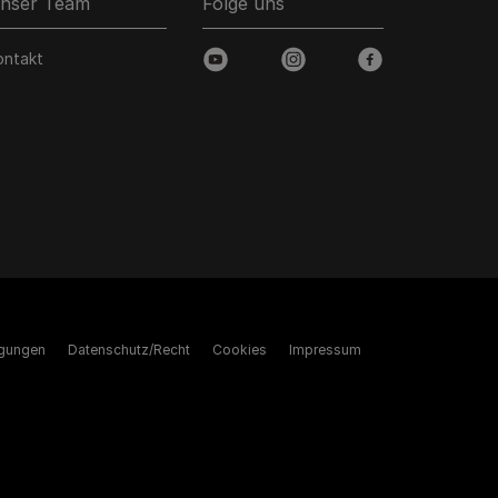
nser Team
Folge uns
ontakt
youtube
instagram
facebook
gungen
Datenschutz/Recht
Cookies
Impressum