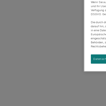
Anschaffung eines Hundes
Rassengruppen
Wenn Sie au
und Ihr Use
Verfügung z
DSGVO. Gena
Die durch d
darauf hin, 
in eine Dat
Europäisch
eingeschätz
Behörden, 
Rechtsbehel
Datensch