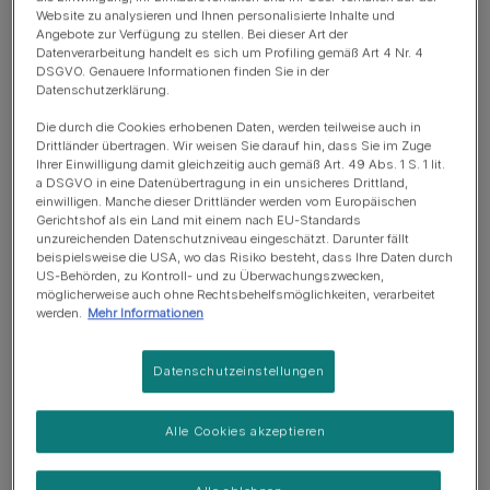
von rund 41 Jahren aufweist. Die bisher weltweit älteste
Website zu analysieren und Ihnen personalisierte Inhalte und
Katze soll übrigens eine gewisse „Creme Puff“ gewesen
Angebote zur Verfügung zu stellen. Bei dieser Art der
Datenverarbeitung handelt es sich um Profiling gemäß Art 4 Nr. 4
sein. Sie starb am 6. August 2005 im Alter von 38 Jahren
DSGVO. Genauere Informationen finden Sie in der
– in Menschenjahren sind das stolze 196 Jahre! Natürlich
Datenschutzerklärung.
werden einige Rassen älter als andere – so leben
Die durch die Cookies erhobenen Daten, werden teilweise auch in
beispielsweise Siam- und Manx-Katzen im Durchschnitt
Drittländer übertragen. Wir weisen Sie darauf hin, dass Sie im Zuge
am längsten.
Ihrer Einwilligung damit gleichzeitig auch gemäß Art. 49 Abs. 1 S. 1 lit.
a DSGVO in eine Datenübertragung in ein unsicheres Drittland,
einwilligen. Manche dieser Drittländer werden vom Europäischen
Die Katzenjahre in Menschenjahre umzurechnen ist
Gerichtshof als ein Land mit einem nach EU-Standards
übrigens wichtig, damit du dich auf gewisse Umstände
unzureichenden Datenschutzniveau eingeschätzt. Darunter fällt
beispielsweise die USA, wo das Risiko besteht, dass Ihre Daten durch
deiner Katze einstellen kannst: Während wir Menschen
US-Behörden, zu Kontroll- und zu Überwachungszwecken,
innerhalb eines Jahres nicht so sehr altern, erreichen
möglicherweise auch ohne Rechtsbehelfsmöglichkeiten, verarbeitet
Katzen beispielsweise bereits nach sechs Monaten die
werden.
Mehr Informationen
Geschlechtsreife – sie sind in Menschenjahren nun etwa
13 Jahre alt und kommen in die Pubertät. Wenn du eine
Datenschutzeinstellungen
weibliche Katze hast und verhindern möchtest, dass
deine Katzendame kleine Kätzchen bekommt, solltest
Alle Cookies akzeptieren
du also beginnen über eine Kastration nachzudenken.
Ebenso wichtig sind die Katzenjahre umgerechnet in