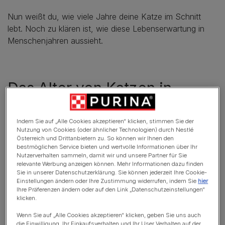
Nun weißt du, wie viele Jahre deine Katze im Schnitt
lebt. Noch zu klären ist, wie diese Lebenserwartung in
Menschenjahren aussieht.
Das Alter von Katzen in
Menschenjahren
Indem Sie auf „Alle Cookies akzeptieren“ klicken, stimmen Sie der
Ein berechenbarer Zusammenhang zwischen
Nutzung von Cookies (oder ähnlicher Technologien) durch Nestlé
Österreich und Drittanbietern zu. So können wir Ihnen den
Katzenjahren und Menschenjahren ist wissenschaftlich
bestmöglichen Service bieten und wertvolle Informationen über Ihr
nicht bewiesen. Jedoch ist es allgemein anerkannt, dass
Nutzerverhalten sammeln, damit wir und unsere Partner für Sie
relevante Werbung anzeigen können. Mehr Informationen dazu finden
die ersten beiden Lebensjahre einer Katze in etwa den
Sie in unserer Datenschutzerklärung. Sie können jederzeit Ihre Cookie-
ersten 25 Jahren eines Menschen entsprechen. Jedes
Einstellungen ändern oder Ihre Zustimmung widerrufen, indem Sie
hier
Ihre Präferenzen ändern oder auf den Link „Datenschutzeinstellungen“
weitere Jahr danach kommt ungefähr vier
klicken.
Menschenjahren nah. Dies bedeutet, dass deine Katze
mit sechs Katzenjahren ein äquivalentes Menschenalter
Wenn Sie auf „Alle Cookies akzeptieren“ klicken, geben Sie uns auch
die Einwilligung, Ihr Einkaufsverhalten und Ihr User Verhalten auf der