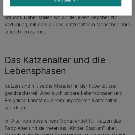
Alle ablehnen
Menschenjahre später,
wenn deine Katze langsam zum
Senior
wird und sie mehr Pflege und Fürsorge von dir
braucht. Daher stellen wir dir hier einen Rechner zur
Verfügung, mit dem du das Katzenalter in Menschenjahre
umrechnen kannst:
Das Katzenalter und die
Lebensphasen
Katzen sind mit sechs Monaten in der Pubertät und
geschlechtsreif. Aber auch andere Lebensphasen und
Ereignisse kannst du einem ungefähren Katzenalter
zuordnen.
Im Alter von etwa einem Monat endet für Katzen das
Baby-Alter und sie treten ins „Kinder-Stadium“ über.