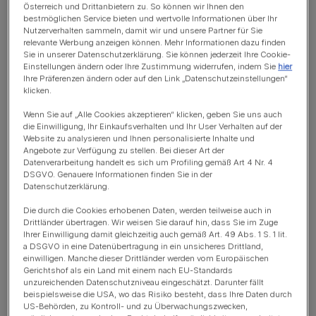
Österreich und Drittanbietern zu. So können wir Ihnen den
bestmöglichen Service bieten und wertvolle Informationen über Ihr
Nutzerverhalten sammeln, damit wir und unsere Partner für Sie
relevante Werbung anzeigen können. Mehr Informationen dazu finden
Sie in unserer Datenschutzerklärung. Sie können jederzeit Ihre Cookie-
Einstellungen ändern oder Ihre Zustimmung widerrufen, indem Sie
hier
Von einer Wohnungskatze spricht man dann, wenn
Ihre Präferenzen ändern oder auf den Link „Datenschutzeinstellungen“
klicken.
deine Katze ausschließlich in der Wohnung lebt.
Wohnungskatzen haben in der Regel auch keinen
Wenn Sie auf „Alle Cookies akzeptieren“ klicken, geben Sie uns auch
die Einwilligung, Ihr Einkaufsverhalten und Ihr User Verhalten auf der
Zugang nach draußen – maximal können sie auf einem
Website zu analysieren und Ihnen personalisierte Inhalte und
Balkon etwas frische Luft schnuppern. Ist deine Katze
Angebote zur Verfügung zu stellen. Bei dieser Art der
schon ihr ganzes Leben lang an ihre vier Wände
Datenverarbeitung handelt es sich um Profiling gemäß Art 4 Nr. 4
DSGVO. Genauere Informationen finden Sie in der
gewöhnt, kann sie dort ein sicheres, zufriedenes und
Datenschutzerklärung.
glückliches Leben führen.
Die durch die Cookies erhobenen Daten, werden teilweise auch in
Drittländer übertragen. Wir weisen Sie darauf hin, dass Sie im Zuge
Sie wird regelmäßig gefüttert, hat immer Trinkwasser zur
Ihrer Einwilligung damit gleichzeitig auch gemäß Art. 49 Abs. 1 S. 1 lit.
Verfügung und bekommt regelmäßige Streichel- und
a DSGVO in eine Datenübertragung in ein unsicheres Drittland,
einwilligen. Manche dieser Drittländer werden vom Europäischen
Krauleinheiten von dir.
Gerichtshof als ein Land mit einem nach EU-Standards
unzureichenden Datenschutzniveau eingeschätzt. Darunter fällt
Voraussetzung ist allerdings, dass du deiner
beispielsweise die USA, wo das Risiko besteht, dass Ihre Daten durch
US-Behörden, zu Kontroll- und zu Überwachungszwecken,
Wohnungskatze ein katzenfreundliches Zuhause bietest.