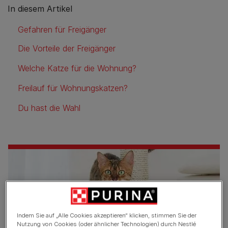
In diesem Artikel
Gefahren für Freigänger
Die Vorteile der Freigänger
Welche Katze für die Wohnung?
Freilauf für Wohnungskatzen?
Du hast die Wahl
Indem Sie auf „Alle Cookies akzeptieren“ klicken, stimmen Sie der
Nutzung von Cookies (oder ähnlicher Technologien) durch Nestlé