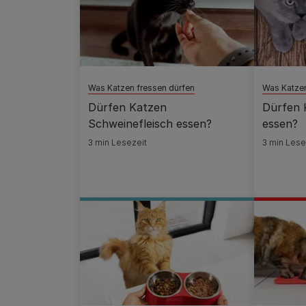
Was Katzen fressen dürfen
Was Katzen
Dürfen Katzen
Dürfen 
Schweinefleisch essen?
essen?
3 min Lesezeit
3 min Lese