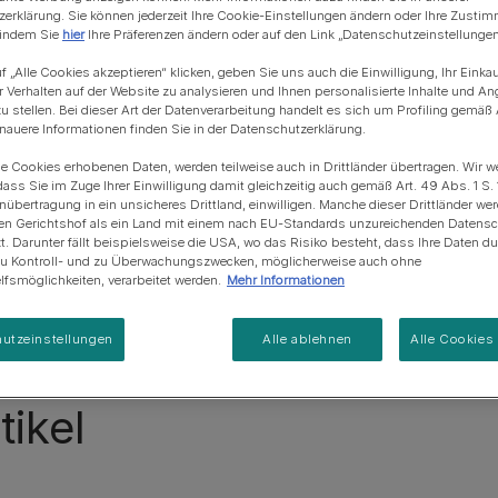
Blue Horizons & PURINA -
erklärung. Sie können jederzeit Ihre Cookie-Einstellungen ändern oder Ihre Zusti
Regeneration von
Anschaffung einer Katze
Alle Fütterungsempfehlun
Alle Fütterungsempfehlu
 indem Sie
hier
Ihre Präferenzen ändern oder auf den Link „Datenschutzeinstellungen“
Meereslebensräumem
kel zum Thema Katzenernährung entd
f „Alle Cookies akzeptieren“ klicken, geben Sie uns auch die Einwilligung, Ihr Einka
r Verhalten auf der Website zu analysieren und Ihnen personalisierte Inhalte und A
u stellen. Bei dieser Art der Datenverarbeitung handelt es sich um Profiling gemäß 
sempfehlung
Was Katzen fressen dürfen
Katzen
uere Informationen finden Sie in der Datenschutzerklärung.
ie Cookies erhobenen Daten, werden teilweise auch in Drittländer übertragen. Wir w
Katzenverhalten
dass Sie im Zuge Ihrer Einwilligung damit gleichzeitig auch gemäß Art. 49 Abs. 1 S. 
enübertragung in ein unsicheres Drittland, einwilligen. Manche dieser Drittländer w
en Gerichtshof als ein Land mit einem nach EU-Standards unzureichenden Datens
Alle Artikel über Katzen
t. Darunter fällt beispielsweise die USA, wo das Risiko besteht, dass Ihre Daten d
zu Kontroll- und zu Überwachungszwecken, möglicherweise auch ohne
fsmöglichkeiten, verarbeitet werden.
Mehr Informationen
utzeinstellungen
Alle ablehnen
Alle Cookies
ikel