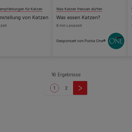
empfehlungen für Katzen
Was Katzen fressen dürfen
mstellung von Katzen
Was essen Katzen?
zeit
8 min Lesezeit
Gesponsert von Purina One®
16 Ergebnisse
Current page
Seite
1
2