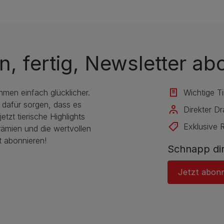
n, fertig, Newsletter ab
mmen einfach glücklicher.
Wichtige T
 dafür sorgen, dass es
Direkter D
etzt tierische Highlights
Exklusive 
rämien und die wertvollen
t abonnieren!
Schnapp dir
Jetzt abon