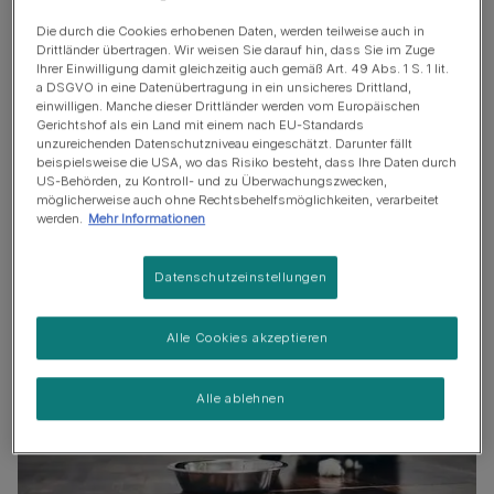
Ernährung der Katze: Karotten bei Durchfall
Die durch die Cookies erhobenen Daten, werden teilweise auch in
Drittländer übertragen. Wir weisen Sie darauf hin, dass Sie im Zuge
Welches Gemüse dürfen Katzen sonst noch essen?
Ihrer Einwilligung damit gleichzeitig auch gemäß Art. 49 Abs. 1 S. 1 lit.
a DSGVO in eine Datenübertragung in ein unsicheres Drittland,
einwilligen. Manche dieser Drittländer werden vom Europäischen
Gerichtshof als ein Land mit einem nach EU-Standards
Dürfen Katzen rohe Karotten
unzureichenden Datenschutzniveau eingeschätzt. Darunter fällt
beispielsweise die USA, wo das Risiko besteht, dass Ihre Daten durch
essen?
US-Behörden, zu Kontroll- und zu Überwachungszwecken,
möglicherweise auch ohne Rechtsbehelfsmöglichkeiten, verarbeitet
werden.
Mehr Informationen
Datenschutzeinstellungen
Alle Cookies akzeptieren
Alle ablehnen