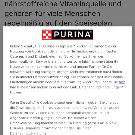
nährstoffreiche Vitaminquelle und
gehören für viele Menschen
regelmäßig auf den Speiseplan.
Doch wie sieht es mit Haustieren
aus? Dürfen Katzen Karotten essen?
Indem Sie auf „Alle Cookies akzeptieren“ klicken, stimmen Sie der
Nutzung von Cookies (oder ähnlicher Technologien) durch Nestlé
Informiere dich bei PURINA und erfahre, welches
Österreich und Drittanbietern zu. So können wir Ihnen den
bestmöglichen Service bieten und wertvolle Informationen über Ihr
Gemüse sonst noch gesund für deine Katze ist.
Nutzerverhalten sammeln, damit wir und unsere Partner für Sie
relevante Werbung anzeigen können. Mehr Informationen dazu finden
Sie in unserer Datenschutzerklärung. Sie können jederzeit Ihre Cookie-
Einstellungen ändern oder Ihre Zustimmung widerrufen, indem Sie
hier
Ihre Präferenzen ändern oder auf den Link „Datenschutzeinstellungen“
klicken.
In diesem Artikel
Wenn Sie auf „Alle Cookies akzeptieren“ klicken, geben Sie uns auch
die Einwilligung, Ihr Einkaufsverhalten und Ihr User Verhalten auf der
Website zu analysieren und Ihnen personalisierte Inhalte und
Dürfen Katzen rohe Karotten essen?
Angebote zur Verfügung zu stellen. Bei dieser Art der
Datenverarbeitung handelt es sich um Profiling gemäß Art 4 Nr. 4
Dürfen Katzen gekochte Karotten essen?
DSGVO. Genauere Informationen finden Sie in der
Datenschutzerklärung.