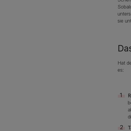
Sobald
unters
sie un
Das
Hat de
es:
R
b
a
d
T