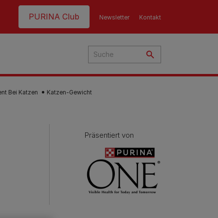
Header top
PURINA Club
Newsletter
Kontakt
t Bei Katzen
Katzen-Gewicht
Präsentiert von
hre
t
nen
g
ern
nd:
en
e
eme
en
Fütterungsempfehlung
Fütterungsempfehlung