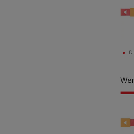
Di
Wen