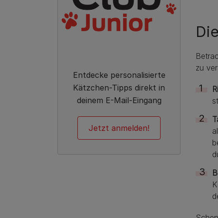
Die
Betrac
zu ver
Entdecke personalisierte
Kätzchen-Tipps direkt in
R
deinem E-Mail-Eingang
s
Ta
Jetzt anmelden!
a
b
d
B
K
d
Schenk