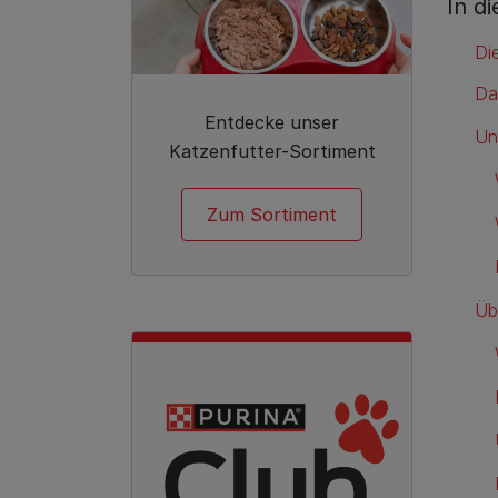
In d
Di
Da
Entdecke unser
Un
Katzenfutter-Sortiment
Zum Sortiment
Üb