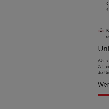
d
e
B
d
Unt
Wenn 
Zahnp
die Ur
Wen