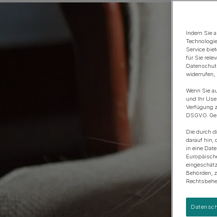
Anschaffung eines Hundes
Rassengruppen
Indem Sie a
Technologie
Service bie
für Sie rel
Datenschutz
widerrufen,
Wenn Sie au
und Ihr Use
Verfügung z
DSGVO. Gena
Die durch d
darauf hin, 
in eine Dat
Europäisch
eingeschätz
Behörden, 
Rechtsbehel
Datensch