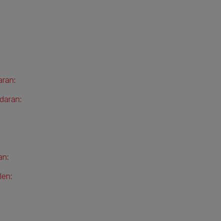
aran:
daran:
an:
len: