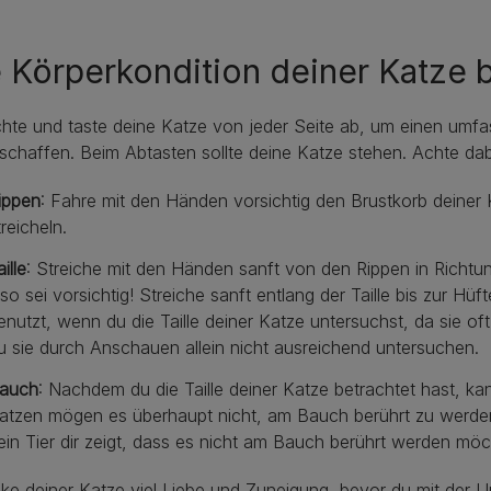
 Körperkondition deiner Katze
hte und taste deine Katze von jeder Seite ab, um einen umf
schaffen. Beim Abtasten sollte deine Katze stehen. Achte dab
ippen
: Fahre mit den Händen vorsichtig den Brustkorb deiner K
treicheln.
ille
: Streiche mit den Händen sanft von den Rippen in Richtung 
lso sei vorsichtig! Streiche sanft entlang der Taille bis zur Hü
enutzt, wenn du die Taille deiner Katze untersuchst, da sie of
u sie durch Anschauen allein nicht ausreichend untersuchen.
auch
: Nachdem du die Taille deiner Katze betrachtet hast, 
atzen mögen es überhaupt nicht, am Bauch berührt zu werden
ein Tier dir zeigt, dass es nicht am Bauch berührt werden möc
e deiner Katze viel Liebe und Zuneigung, bevor du mit der Un