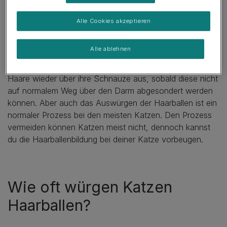
Haarballen?
Alle Cookies akzeptieren
Um ihren Magen frühzeitig vor dem massiven Ansammeln
Alle ablehnen
von Katzenhaaren im Magen zu befreien, setzt bei
Katzen der Würgereiz ein. Katzen sondern die geballten
Haare wieder über ihre Schnauze aus, sobald diese nicht
auf normalem Weg über den Darm abgesondert werden
können. Aber auch das Auswürgen der Haarballen ist ein
normaler Prozess bei den meisten Katzen. Den Prozess
vermeiden können Katzen meist nicht, dennoch kannst
du die Haarballenbildung bei deiner Katze vorbeugen.
Wie oft würgen Katzen
Haarballen?