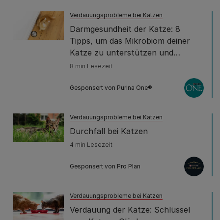
Verdauungsprobleme bei Katzen
Darmgesundheit der Katze: 8
Tipps, um das Mikrobiom deiner
Katze zu unterstützen und
wiederherzustellen
8 min Lesezeit
Gesponsert von Purina One®
Verdauungsprobleme bei Katzen
Durchfall bei Katzen
4 min Lesezeit
Gesponsert von Pro Plan
Verdauungsprobleme bei Katzen
Verdauung der Katze: Schlüssel