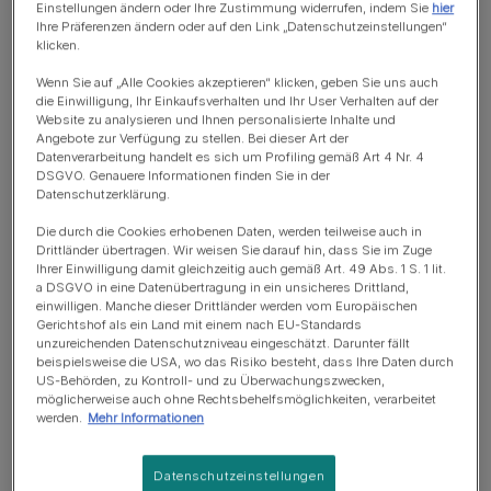
Einstellungen ändern oder Ihre Zustimmung widerrufen, indem Sie
hier
Ihre Präferenzen ändern oder auf den Link „Datenschutzeinstellungen“
Haarballen entstehen bei Katzen durch die
Fellpflege
. Die
klicken.
nach hinten gerichteten kleinen „Widerhaken" auf einer
Wenn Sie auf „Alle Cookies akzeptieren“ klicken, geben Sie uns auch
Katzenzunge wirken wie ein Kamm. Sie fangen
die Einwilligung, Ihr Einkaufsverhalten und Ihr User Verhalten auf der
Website zu analysieren und Ihnen personalisierte Inhalte und
Katzenhaare ein, die die Katze anschließend verschluckt.
Angebote zur Verfügung zu stellen. Bei dieser Art der
Während ein großer Teil der verschluckten Katzenhaare
Datenverarbeitung handelt es sich um Profiling gemäß Art 4 Nr. 4
in den Stuhl gelangt, können sich einige von ihnen im
DSGVO. Genauere Informationen finden Sie in der
Datenschutzerklärung.
Magen ansammeln. Diese verformen sich dann durch
normale Verdauungsprozesse zu Kugeln oder besagten
Die durch die Cookies erhobenen Daten, werden teilweise auch in
Drittländer übertragen. Wir weisen Sie darauf hin, dass Sie im Zuge
Haarballen.
Ihrer Einwilligung damit gleichzeitig auch gemäß Art. 49 Abs. 1 S. 1 lit.
a DSGVO in eine Datenübertragung in ein unsicheres Drittland,
Wohnungskatzen scheinen häufiger als ihre freilaufenden
einwilligen. Manche dieser Drittländer werden vom Europäischen
Gerichtshof als ein Land mit einem nach EU-Standards
Artgenossen von einer verstärkten Bildung von
unzureichenden Datenschutzniveau eingeschätzt. Darunter fällt
Haarballen betroffen zu sein. Das liegt insbesondere
beispielsweise die USA, wo das Risiko besteht, dass Ihre Daten durch
US-Behörden, zu Kontroll- und zu Überwachungszwecken,
daran, dass sie sich öfter lecken und pflegen.
möglicherweise auch ohne Rechtsbehelfsmöglichkeiten, verarbeitet
werden.
Mehr Informationen
Warum erbrechen Katzen
Datenschutzeinstellungen