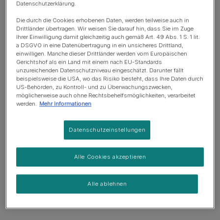
bedeutet
Datenschutzerklärung.
7 min Lesezeit
Die durch die Cookies erhobenen Daten, werden teilweise auch in
Drittländer übertragen. Wir weisen Sie darauf hin, dass Sie im Zuge
Ihrer Einwilligung damit gleichzeitig auch gemäß Art. 49 Abs. 1 S. 1 lit.
Einen Hund adoptieren
a DSGVO in eine Datenübertragung in ein unsicheres Drittland,
Die besten französischen
einwilligen. Manche dieser Drittländer werden vom Europäischen
Gerichtshof als ein Land mit einem nach EU-Standards
Hundenamen
unzureichenden Datenschutzniveau eingeschätzt. Darunter fällt
4 min Lesezeit
beispielsweise die USA, wo das Risiko besteht, dass Ihre Daten durch
US-Behörden, zu Kontroll- und zu Überwachungszwecken,
möglicherweise auch ohne Rechtsbehelfsmöglichkeiten, verarbeitet
Einen Hund adoptieren
werden.
Mehr Informationen
Die besten spanischen
Hundenamen
Datenschutzeinstellungen
5 min Lesezeit
Alle Cookies akzeptieren
Einen Hund adoptieren
Die besten deutschen
Alle ablehnen
Hundenamen
4 min Lesezeit