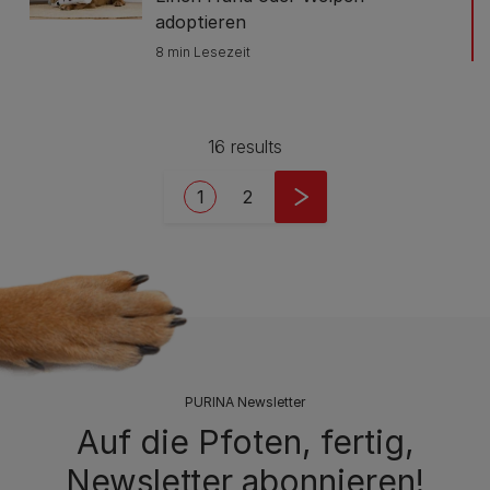
adoptieren
8 min Lesezeit
16 results
Pagination
Current page
Seite
1
2
PURINA Newsletter
Auf die Pfoten, fertig,
Newsletter abonnieren!