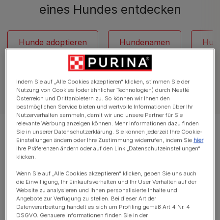
eines Hundes entdecken
Hunde adoptieren
Hundenamen
Hun
Indem Sie auf „Alle Cookies akzeptieren“ klicken, stimmen Sie der
Nutzung von Cookies (oder ähnlicher Technologien) durch Nestlé
Alle Artikel über Anschaffung eines Haustieres
Österreich und Drittanbietern zu. So können wir Ihnen den
bestmöglichen Service bieten und wertvolle Informationen über Ihr
Nutzerverhalten sammeln, damit wir und unsere Partner für Sie
relevante Werbung anzeigen können. Mehr Informationen dazu finden
Displaying 12 of 16 articles
Sie in unserer Datenschutzerklärung. Sie können jederzeit Ihre Cookie-
Einstellungen ändern oder Ihre Zustimmung widerrufen, indem Sie
hier
Ihre Präferenzen ändern oder auf den Link „Datenschutzeinstellungen“
klicken.
Meistgelesene Artikel
Wenn Sie auf „Alle Cookies akzeptieren“ klicken, geben Sie uns auch
die Einwilligung, Ihr Einkaufsverhalten und Ihr User Verhalten auf der
Website zu analysieren und Ihnen personalisierte Inhalte und
Einen Hund adoptieren
Angebote zur Verfügung zu stellen. Bei dieser Art der
Datenverarbeitung handelt es sich um Profiling gemäß Art 4 Nr. 4
Was Qualzucht für Haustiere
DSGVO. Genauere Informationen finden Sie in der