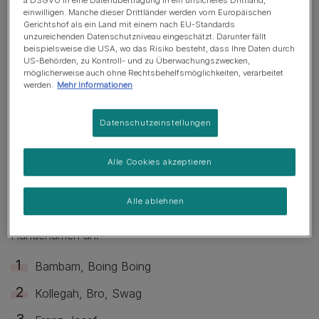
a DSGVO in eine Datenübertragung in ein unsicheres Drittland,
einwilligen. Manche dieser Drittländer werden vom Europäischen
Gerichtshof als ein Land mit einem nach EU-Standards
unzureichenden Datenschutzniveau eingeschätzt. Darunter fällt
beispielsweise die USA, wo das Risiko besteht, dass Ihre Daten durch
US-Behörden, zu Kontroll- und zu Überwachungszwecken,
möglicherweise auch ohne Rechtsbehelfsmöglichkeiten, verarbeitet
Aus welchen Bereichen lustige Hundenamen für einen
werden.
Mehr Informationen
Rüden entstehen, haben wir für dich zusammengefasst.
Sie stammen vorwiegend aus Comics, Disney Filmen,
Datenschutzeinstellungen
erinnern an Essen oder Getränke oder sind Anspielungen
auf Actionfiguren.
Alle Cookies akzeptieren
Wenn du nicht lange nach lustigen Hundenamen für
deinen männlichen Begleiter suchen möchtest, dann
Alle ablehnen
schaue dir unsere TOP 10 Liste der lustigsten
Hundenamen an.
Bambam, Boing Boing
Kollegah, Bro, Swag