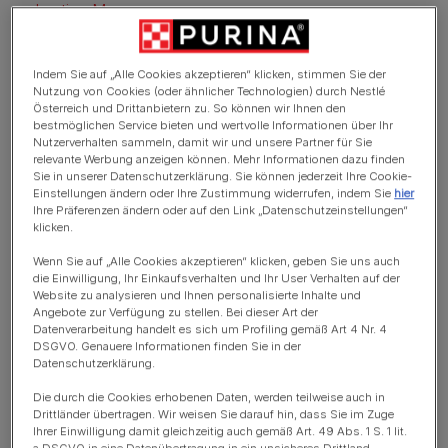
Lustige Mopsnamen
Witzige Hundenamen
Indem Sie auf „Alle Cookies akzeptieren“ klicken, stimmen Sie der
Lustige Hundenamen mit Wortspielen
Nutzung von Cookies (oder ähnlicher Technologien) durch Nestlé
Österreich und Drittanbietern zu. So können wir Ihnen den
Checkliste: Wann sind Hundenamen lustig?
bestmöglichen Service bieten und wertvolle Informationen über Ihr
Nutzerverhalten sammeln, damit wir und unsere Partner für Sie
relevante Werbung anzeigen können. Mehr Informationen dazu finden
Sie in unserer Datenschutzerklärung. Sie können jederzeit Ihre Cookie-
Einstellungen ändern oder Ihre Zustimmung widerrufen, indem Sie
hier
Lustige Hundenamen
Ihre Präferenzen ändern oder auf den Link „Datenschutzeinstellungen“
klicken.
männlich: Die TOP 10!
Wenn Sie auf „Alle Cookies akzeptieren“ klicken, geben Sie uns auch
die Einwilligung, Ihr Einkaufsverhalten und Ihr User Verhalten auf der
Website zu analysieren und Ihnen personalisierte Inhalte und
Angebote zur Verfügung zu stellen. Bei dieser Art der
Datenverarbeitung handelt es sich um Profiling gemäß Art 4 Nr. 4
DSGVO. Genauere Informationen finden Sie in der
Datenschutzerklärung.
Die durch die Cookies erhobenen Daten, werden teilweise auch in
Drittländer übertragen. Wir weisen Sie darauf hin, dass Sie im Zuge
Ihrer Einwilligung damit gleichzeitig auch gemäß Art. 49 Abs. 1 S. 1 lit.