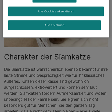
Alle Cookies akzeptieren
Alle ablehnen
Charakter der Siamkatze
Die Siamkatze ist wahrscheinlich ebenso bekannt für ihre
laute Stimme und Gesprächigkeit wie für ihr klassisches
Äußeres. Katzen dieser Rasse sind gewöhnlich
aufgeschlossen, extrovertiert und können sehr laut
werden. Siamkatzen fordern Aufmerksamkeit und wollen
unbedingt Teil der Familie sein. Sie eignen sich nicht
besonders gut für Menschen, die den ganzen Tag
arbeiten, da sie nicht gern allein bleiben – eine zweite