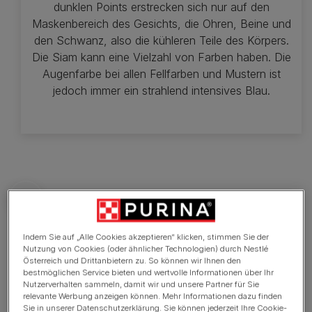
dunklen Points erstrecken sich nur auf den
Maskenbereich des Gesichts, die Ohren, Beine und
den Schwanz, also die kühleren Teile des Körpers.
Die Siam kann eine Vielzahl von Farben haben. Die
Augenfarbe bei allen Fellfarben und Mustern ist
jedoch immer ein strahlend intensives Blau.
Wissenswertes
Indem Sie auf „Alle Cookies akzeptieren“ klicken, stimmen Sie der
Nutzung von Cookies (oder ähnlicher Technologien) durch Nestlé
Österreich und Drittanbietern zu. So können wir Ihnen den
bestmöglichen Service bieten und wertvolle Informationen über Ihr
Sehr aktiv und neugierig
Nutzerverhalten sammeln, damit wir und unsere Partner für Sie
relevante Werbung anzeigen können. Mehr Informationen dazu finden
Menschenbezogen und anhänglich
Sie in unserer Datenschutzerklärung. Sie können jederzeit Ihre Cookie-