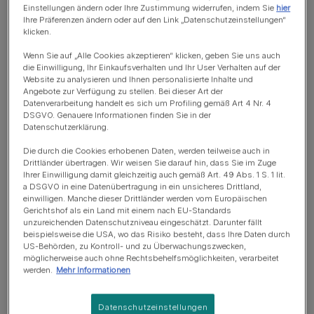
Einstellungen ändern oder Ihre Zustimmung widerrufen, indem Sie
hier
Miaut viel
Ihre Präferenzen ändern oder auf den Link „Datenschutzeinstellungen“
klicken.
Schlank und elegant
Wenn Sie auf „Alle Cookies akzeptieren“ klicken, geben Sie uns auch
Wöchentliche Fellpflege
die Einwilligung, Ihr Einkaufsverhalten und Ihr User Verhalten auf der
Website zu analysieren und Ihnen personalisierte Inhalte und
Keine hypo-allergene Katzenrase
Angebote zur Verfügung zu stellen. Bei dieser Art der
Datenverarbeitung handelt es sich um Profiling gemäß Art 4 Nr. 4
Wohnungskatze mit begrenztem Zugang nach draußen
DSGVO. Genauere Informationen finden Sie in der
Datenschutzerklärung.
Benötigt Eingewöhnungszeit mit Kindern
Die durch die Cookies erhobenen Daten, werden teilweise auch in
Drittländer übertragen. Wir weisen Sie darauf hin, dass Sie im Zuge
Ihrer Einwilligung damit gleichzeitig auch gemäß Art. 49 Abs. 1 S. 1 lit.
a DSGVO in eine Datenübertragung in ein unsicheres Drittland,
einwilligen. Manche dieser Drittländer werden vom Europäischen
Gilt im Allgemeinen als gesunde Rasse
Gerichtshof als ein Land mit einem nach EU-Standards
unzureichenden Datenschutzniveau eingeschätzt. Darunter fällt
beispielsweise die USA, wo das Risiko besteht, dass Ihre Daten durch
US-Behörden, zu Kontroll- und zu Überwachungszwecken,
möglicherweise auch ohne Rechtsbehelfsmöglichkeiten, verarbeitet
werden.
Mehr Informationen
Datenschutzeinstellungen