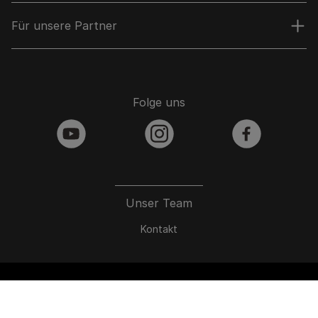
Für unsere Partner
Folge uns
youtube
instagram
facebook
Unser Team
Kontakt
Barrierefreiheit
Nutzungsbedingungen
Datenschutz/Recht