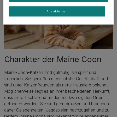
Alle ablehnen
Charakter der Maine Coon
Maine-Coon-Katzen sind gutmütig, verspielt und
freundlich. Sie genießen menschliche Gesellschaft und
sind unter Katzenfreunden als nette Haustiere bekannt.
Möglicherweise liegt es an ihrer bescheidenen Herkunft,
dass sie oft schlafend an den merkwürdigsten Orten
gefunden werden. Sie sind gern draußen und brauchen
daher Gelegenheiten, Jagdspielen nachzugehen und zu
klettern. Maine Coons sind bekannt für ihr angenehmes,