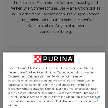
Luchspinsel. Auch die Pfoten sind flauschig und
wirken wie Schneeschuhe. Die Maine Coon gibt es
in 30 oder mehr Farbschlägen. Die Augen können
grün, golden oder kupfern sein – bei weißen
Katzen sind die Augen blau oder
verschiedenfarbig.
Indem Sie auf „Alle Cookies akzeptieren“ klicken, stimmen Sie der
Nutzung von Cookies (oder ähnlicher Technologien) durch Nestlé
Österreich und Drittanbietern zu. So können wir Ihnen den
bestmöglichen Service bieten und wertvolle Informationen über Ihr
Wissenswertes
Nutzerverhalten sammeln, damit wir und unsere Partner für Sie
relevante Werbung anzeigen können. Mehr Informationen dazu finden
Sie in unserer Datenschutzerklärung. Sie können jederzeit Ihre Cookie-
Sehr aktiv und neugierig
Einstellungen ändern oder Ihre Zustimmung widerrufen, indem Sie
hier
Ihre Präferenzen ändern oder auf den Link „Datenschutzeinstellungen“
Menschenbezogen und anhänglich
klicken.