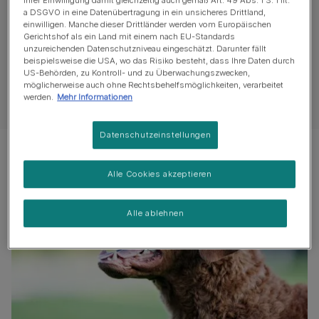
Ihrer Einwilligung damit gleichzeitig auch gemäß Art. 49 Abs. 1 S. 1 lit.
a DSGVO in eine Datenübertragung in ein unsicheres Drittland,
einwilligen. Manche dieser Drittländer werden vom Europäischen
Steckbrief
Gerichtshof als ein Land mit einem nach EU-Standards
unzureichenden Datenschutzniveau eingeschätzt. Darunter fällt
beispielsweise die USA, wo das Risiko besteht, dass Ihre Daten durch
US-Behörden, zu Kontroll- und zu Überwachungszwecken,
Eigenschaften
möglicherweise auch ohne Rechtsbehelfsmöglichkeiten, verarbeitet
werden.
Mehr Informationen
Datenschutzeinstellungen
Alle Cookies akzeptieren
Alle ablehnen