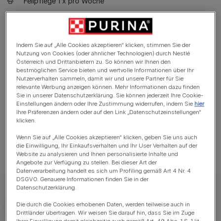
Fellpflege 1 x pro Woche
Nicht-hypoallergene Rasse
Ruhiger Hund
Indem Sie auf „Alle Cookies akzeptieren“ klicken, stimmen Sie der
Kein Wachhund
Nutzung von Cookies (oder ähnlicher Technologien) durch Nestlé
Österreich und Drittanbietern zu. So können wir Ihnen den
Versteht sich gut mit anderen Haustieren
bestmöglichen Service bieten und wertvolle Informationen über Ihr
Nutzerverhalten sammeln, damit wir und unsere Partner für Sie
Familienhund
relevante Werbung anzeigen können. Mehr Informationen dazu finden
Sie in unserer Datenschutzerklärung. Sie können jederzeit Ihre Cookie-
Einstellungen ändern oder Ihre Zustimmung widerrufen, indem Sie
hier
Ihre Präferenzen ändern oder auf den Link „Datenschutzeinstellungen“
klicken.
Wenn Sie auf „Alle Cookies akzeptieren“ klicken, geben Sie uns auch
Gilt im Allgemeinen als gesunde Rasse
die Einwilligung, Ihr Einkaufsverhalten und Ihr User Verhalten auf der
Website zu analysieren und Ihnen personalisierte Inhalte und
Angebote zur Verfügung zu stellen. Bei dieser Art der
Datenverarbeitung handelt es sich um Profiling gemäß Art 4 Nr. 4
DSGVO. Genauere Informationen finden Sie in der
Datenschutzerklärung.
Die durch die Cookies erhobenen Daten, werden teilweise auch in
Drittländer übertragen. Wir weisen Sie darauf hin, dass Sie im Zuge