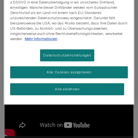
a DSGVO in eine Datenübertragung in ein unsicheres Drittland,
1
2
3
4
5
6
7
einwilligen. Manche dieser Drittländer werden vom Europäischen
Gerichtshof als ein Land mit einem nach EU-Standards
unzureichenden Datenschutzniveau eingeschätzt. Darunter fällt
beispielsweise die USA, wo das Risiko besteht, dass Ihre Daten durch
#
US-Behörden, zu Kontroll- und zu Überwachungszwecken,
möglicherweise auch ohne Rechtsbehelfsmöglichkeiten, verarbeitet
Die Katze ist aus dem Sack!
werden.
Mehr Informationen
Erfahre mehr über Robbies Leben mit Katzen in diesem
Datenschutzeinstellungen
Exklusiv-Interview.
Alle Cookies akzeptieren
Alle ablehnen