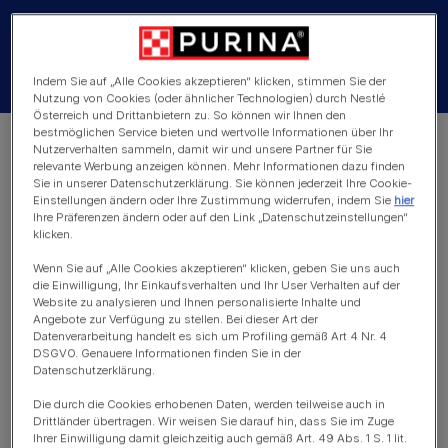
Meistersänger, Entertainer, Katzenliebhaber... Robbie und
Felix sind auf jeden Fall ein dynamisches Duo!
Indem Sie auf „Alle Cookies akzeptieren“ klicken, stimmen Sie der
Nutzung von Cookies (oder ähnlicher Technologien) durch Nestlé
Österreich und Drittanbietern zu. So können wir Ihnen den
bestmöglichen Service bieten und wertvolle Informationen über Ihr
Nutzerverhalten sammeln, damit wir und unsere Partner für Sie
relevante Werbung anzeigen können. Mehr Informationen dazu finden
Sie in unserer Datenschutzerklärung. Sie können jederzeit Ihre Cookie-
Einstellungen ändern oder Ihre Zustimmung widerrufen, indem Sie
hier
Ihre Präferenzen ändern oder auf den Link „Datenschutzeinstellungen“
klicken.
Wenn Sie auf „Alle Cookies akzeptieren“ klicken, geben Sie uns auch
"Ich bin ein Nachtmensch, da bin ich so
die Einwilligung, Ihr Einkaufsverhalten und Ihr User Verhalten auf der
wie eine Katze. Es ist eine ruhige Zeit und
Website zu analysieren und Ihnen personalisierte Inhalte und
Angebote zur Verfügung zu stellen. Bei dieser Art der
wenn der Rest der Welt schläft, komponiere
Datenverarbeitung handelt es sich um Profiling gemäß Art 4 Nr. 4
ich die ganze Nacht in meinen heiligen vier
DSGVO. Genauere Informationen finden Sie in der
Wänden, umgeben von meinen Katzen!"
Datenschutzerklärung.
Die durch die Cookies erhobenen Daten, werden teilweise auch in
Drittländer übertragen. Wir weisen Sie darauf hin, dass Sie im Zuge
Ihrer Einwilligung damit gleichzeitig auch gemäß Art. 49 Abs. 1 S. 1 lit.