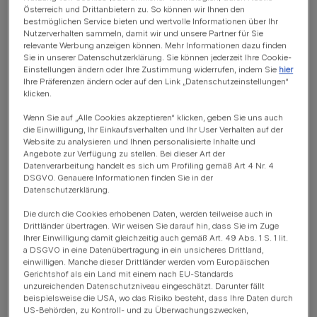
Österreich und Drittanbietern zu. So können wir Ihnen den
bestmöglichen Service bieten und wertvolle Informationen über Ihr
So wiegt man eine Katze
Nutzerverhalten sammeln, damit wir und unsere Partner für Sie
relevante Werbung anzeigen können. Mehr Informationen dazu finden
So hilft man Katzen beim Abnehmen
Sie in unserer Datenschutzerklärung. Sie können jederzeit Ihre Cookie-
Einstellungen ändern oder Ihre Zustimmung widerrufen, indem Sie
hier
Kalorienreduziertes Futter
Ihre Präferenzen ändern oder auf den Link „Datenschutzeinstellungen“
klicken.
Keine „Crash“-Diäten
Wenn Sie auf „Alle Cookies akzeptieren“ klicken, geben Sie uns auch
die Einwilligung, Ihr Einkaufsverhalten und Ihr User Verhalten auf der
Adipositas bei Katzen durch Bewegung in den Griff bekommen
Website zu analysieren und Ihnen personalisierte Inhalte und
Angebote zur Verfügung zu stellen. Bei dieser Art der
Datenverarbeitung handelt es sich um Profiling gemäß Art 4 Nr. 4
DSGVO. Genauere Informationen finden Sie in der
Datenschutzerklärung.
Wie du erkennst, ob dein
Die durch die Cookies erhobenen Daten, werden teilweise auch in
Stubentiger eine Diät braucht
Drittländer übertragen. Wir weisen Sie darauf hin, dass Sie im Zuge
Ihrer Einwilligung damit gleichzeitig auch gemäß Art. 49 Abs. 1 S. 1 lit.
a DSGVO in eine Datenübertragung in ein unsicheres Drittland,
Es kann schwierig sein, festzustellen, ob deine Katze
einwilligen. Manche dieser Drittländer werden vom Europäischen
übergewichtig ist, insbesondere wenn sie langhaarig ist.
Gerichtshof als ein Land mit einem nach EU-Standards
unzureichenden Datenschutzniveau eingeschätzt. Darunter fällt
Einige Katzen sind auch von Natur aus stämmiger als
beispielsweise die USA, wo das Risiko besteht, dass Ihre Daten durch
andere, je nach Rasse. Trotzdem dauert die
US-Behörden, zu Kontroll- und zu Überwachungszwecken,