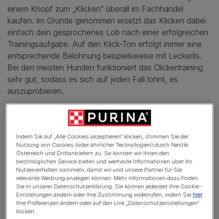
einem Knopf zum „Klicken“ überall im Fachhandel
kaufen. Im Grunde genommen ersetzt das Klicken dabei
einfach dein gesprochenes Lob nach einer erfolgreichen
Trainingsaufgabe. Auf den Klick-Ton erfolgt immer eine
entsprechende Belohnung beispielsweise mit Leckerlis.
Bei den meisten Hunden funktioniert das Clickertraining
sehr gut, sodass es sich auf jeden Fall lohnt, es
auszuprobieren.
Indem Sie auf „Alle Cookies akzeptieren“ klicken, stimmen Sie der
Nutzung von Cookies (oder ähnlicher Technologien) durch Nestlé
In diesem Artikel
Österreich und Drittanbietern zu. So können wir Ihnen den
bestmöglichen Service bieten und wertvolle Informationen über Ihr
Nutzerverhalten sammeln, damit wir und unsere Partner für Sie
Clicker fürs Hundetraining: Wie funktioniert’s?
relevante Werbung anzeigen können. Mehr Informationen dazu finden
Sie in unserer Datenschutzerklärung. Sie können jederzeit Ihre Cookie-
Clickertraining bei Hunden: Übungen
Einstellungen ändern oder Ihre Zustimmung widerrufen, indem Sie
hier
Ihre Präferenzen ändern oder auf den Link „Datenschutzeinstellungen“
Clickertraining bei Hunden: Nachteile?
klicken.