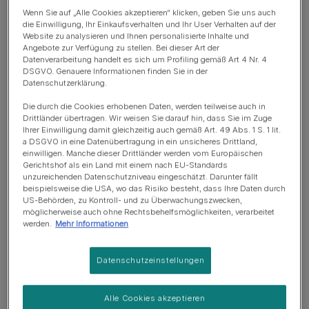
Wenn Sie auf „Alle Cookies akzeptieren“ klicken, geben Sie uns auch
die Einwilligung, Ihr Einkaufsverhalten und Ihr User Verhalten auf der
Website zu analysieren und Ihnen personalisierte Inhalte und
Clicker fürs Hundetraining:
Angebote zur Verfügung zu stellen. Bei dieser Art der
Datenverarbeitung handelt es sich um Profiling gemäß Art 4 Nr. 4
Wie funktioniert’s?
DSGVO. Genauere Informationen finden Sie in der
Datenschutzerklärung.
Die durch die Cookies erhobenen Daten, werden teilweise auch in
Drittländer übertragen. Wir weisen Sie darauf hin, dass Sie im Zuge
Ihrer Einwilligung damit gleichzeitig auch gemäß Art. 49 Abs. 1 S. 1 lit.
a DSGVO in eine Datenübertragung in ein unsicheres Drittland,
einwilligen. Manche dieser Drittländer werden vom Europäischen
Gerichtshof als ein Land mit einem nach EU-Standards
unzureichenden Datenschutzniveau eingeschätzt. Darunter fällt
beispielsweise die USA, wo das Risiko besteht, dass Ihre Daten durch
US-Behörden, zu Kontroll- und zu Überwachungszwecken,
möglicherweise auch ohne Rechtsbehelfsmöglichkeiten, verarbeitet
werden.
Mehr Informationen
Datenschutzeinstellungen
Das Clickertraining funktioniert nach einem einfachen
Alle Cookies akzeptieren
Prinzip: Wenn dein Hund sich beim Training richtig