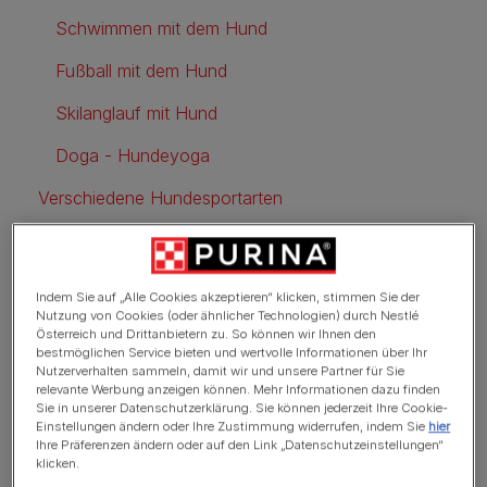
Schwimmen mit dem Hund
Fußball mit dem Hund
Skilanglauf mit Hund
Doga - Hundeyoga
Verschiedene Hundesportarten
Dog Frisbee
Mantrailing
Indem Sie auf „Alle Cookies akzeptieren“ klicken, stimmen Sie der
Nutzung von Cookies (oder ähnlicher Technologien) durch Nestlé
Agility
Österreich und Drittanbietern zu. So können wir Ihnen den
bestmöglichen Service bieten und wertvolle Informationen über Ihr
Obedience
Nutzerverhalten sammeln, damit wir und unsere Partner für Sie
relevante Werbung anzeigen können. Mehr Informationen dazu finden
Sie in unserer Datenschutzerklärung. Sie können jederzeit Ihre Cookie-
Einstellungen ändern oder Ihre Zustimmung widerrufen, indem Sie
hier
Ihre Präferenzen ändern oder auf den Link „Datenschutzeinstellungen“
Viele Ideen für den Sport mit
klicken.