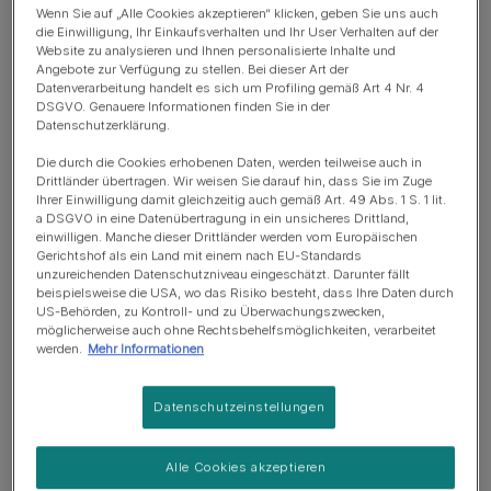
Hund
Wenn Sie auf „Alle Cookies akzeptieren“ klicken, geben Sie uns auch
die Einwilligung, Ihr Einkaufsverhalten und Ihr User Verhalten auf der
Website zu analysieren und Ihnen personalisierte Inhalte und
Ob Joggen, Wandern oder Radfahren - viele Hunde
Angebote zur Verfügung zu stellen. Bei dieser Art der
Datenverarbeitung handelt es sich um Profiling gemäß Art 4 Nr. 4
lieben es, sich zusammen mit ihrem Herrchen oder
DSGVO. Genauere Informationen finden Sie in der
Frauchen sportlich zu betätigen. Dabei ist es wichtig,
Datenschutzerklärung.
dass du Rücksicht auf die Kondition und die
Die durch die Cookies erhobenen Daten, werden teilweise auch in
Beweglichkeit deines Hundes nimmst, um ihn nicht zu
Drittländer übertragen. Wir weisen Sie darauf hin, dass Sie im Zuge
Ihrer Einwilligung damit gleichzeitig auch gemäß Art. 49 Abs. 1 S. 1 lit.
überlasten. Wir geben dir Tipps, was du bei welchen
a DSGVO in eine Datenübertragung in ein unsicheres Drittland,
Sportarten mit deinem Hund beachten solltest.
einwilligen. Manche dieser Drittländer werden vom Europäischen
Gerichtshof als ein Land mit einem nach EU-Standards
Joggen mit Hund
unzureichenden Datenschutzniveau eingeschätzt. Darunter fällt
beispielsweise die USA, wo das Risiko besteht, dass Ihre Daten durch
US-Behörden, zu Kontroll- und zu Überwachungszwecken,
möglicherweise auch ohne Rechtsbehelfsmöglichkeiten, verarbeitet
werden.
Mehr Informationen
Datenschutzeinstellungen
Alle Cookies akzeptieren