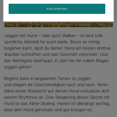
Alle ablehnen
Joggen mit Hund – oder auch Walken – ist eine tolle
sportliche Aktivität für euch beide. Bevor es richtig
losgehen kann, lässt du deinen Hund am besten erstmal
draußen schnüffeln und sein Geschäft verrichten. Und
das Wichtigste überhaupt: Er darf nie mit vollem Magen
joggen gehen!
Beginnt dann in langsamem Tempo zu joggen
und steigert die Geschwindigkeit nach und nach. Nimm
dabei immer Rücksicht auf deinen Hund und passe dich
seinem Rhythmus an. Eine Steigerung dieses Sports mit
Hund ist das Inline-Skating. Hierbei ist allerdings wichtig,
dass dein Hund gehorsam und gut erzogen ist.