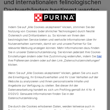
und internationalen felinologischen
Dachverbänden bestimmt werden.
Rassekatzen sind über viele Generationen hinweg rein
gezüchtet. Sprich, es gibt keine Kreuzungen mit anderen
Indem Sie auf „Alle Cookies akzeptieren“ klicken, stimmen Sie der
Nutzung von Cookies (oder ähnlicher Technologien) durch Nestlé
Mischlings- oder Rassekatzen in deren Stammbaum.
Österreich und Drittanbietern zu. So können wir Ihnen den
Diese felinologischen Dachverbände verfolgen und
bestmöglichen Service bieten und wertvolle Informationen über Ihr
Nutzerverhalten sammeln, damit wir und unsere Partner für Sie
dokumentieren rund um die Welt Rassestandards aller
relevante Werbung anzeigen können. Mehr Informationen dazu finden
Katzenrassen. Der Stammbaum verweist auf die im
Sie in unserer Datenschutzerklärung. Sie können jederzeit Ihre Cookie-
Einstellungen ändern oder Ihre Zustimmung widerrufen, indem Sie
hier
besten Fall dokumentierten Vorfahren einer Rassekatze.
Ihre Präferenzen ändern oder auf den Link „Datenschutzeinstellungen“
klicken.
Da Rassekatzen je nach Rasse bestimmte Bedürfnisse
Wenn Sie auf „Alle Cookies akzeptieren“ klicken, geben Sie uns auch
haben und von seriösen Züchtern gewissenhaft
die Einwilligung, Ihr Einkaufsverhalten und Ihr User Verhalten auf der
gezüchtet werden (sollten), kosten diese im Vergleich zu
Website zu analysieren und Ihnen personalisierte Inhalte und
Mischlingskatzen beispielsweise deutlich mehr. Wir helfen
Angebote zur Verfügung zu stellen. Bei dieser Art der
Datenverarbeitung handelt es sich um Profiling gemäß Art 4 Nr. 4
dir, dich für oder gegen eine Rassekatze zu entscheiden!
DSGVO. Genauere Informationen finden Sie in der
Datenschutzerklärung.
Die durch die Cookies erhobenen Daten, werden teilweise auch in