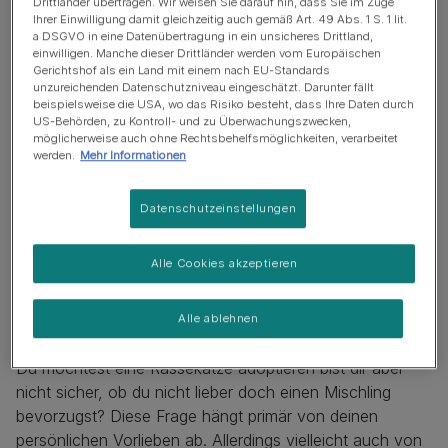
Drittländer übertragen. Wir weisen Sie darauf hin, dass Sie im Zuge
Rassekatze oder
Ihrer Einwilligung damit gleichzeitig auch gemäß Art. 49 Abs. 1 S. 1 lit.
a DSGVO in eine Datenübertragung in ein unsicheres Drittland,
Mischlingskatze?
einwilligen. Manche dieser Drittländer werden vom Europäischen
Gerichtshof als ein Land mit einem nach EU-Standards
unzureichenden Datenschutzniveau eingeschätzt. Darunter fällt
beispielsweise die USA, wo das Risiko besteht, dass Ihre Daten durch
US-Behörden, zu Kontroll- und zu Überwachungszwecken,
möglicherweise auch ohne Rechtsbehelfsmöglichkeiten, verarbeitet
werden.
Mehr Informationen
Datenschutzeinstellungen
Alle Cookies akzeptieren
Alle ablehnen
Du möchtest eine Rassekatze adoptieren bist dir aber
nicht sicher, ob du nicht lieber doch einen Mischling
bevorzugst? Diese Frage hängt primär von deinen
persönlichen Vorlieben ab. Allerdings vielleicht auch von