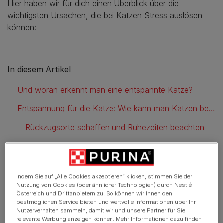
Hier haben wir für dich einen Überblick über die
wichtigsten Ursachen, die bei Katzen Stress auslösen
können:
In diesem Artikel
Und woran erkennt man eine entspannte Katze?
Entspannung für die Katze: Wie kann man Katzen beruhigt
Rückzugsorte schaffen und Ruhezeiten beachten
Gemeinsam spielen und für ausreichend Beschäftigung sorgen
Gemeinsam leben – Tag für Tag
Indem Sie auf „Alle Cookies akzeptieren“ klicken, stimmen Sie der
Genussmomente schaffen
Nutzung von Cookies (oder ähnlicher Technologien) durch Nestlé
Österreich und Drittanbietern zu. So können wir Ihnen den
bestmöglichen Service bieten und wertvolle Informationen über Ihr
Nähe spüren
Nutzerverhalten sammeln, damit wir und unsere Partner für Sie
relevante Werbung anzeigen können. Mehr Informationen dazu finden