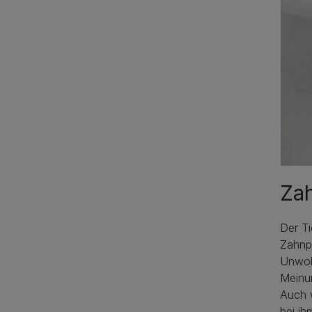
Za
Der Ti
Zahnp
Unwohl
Meinu
Auch 
bei ih