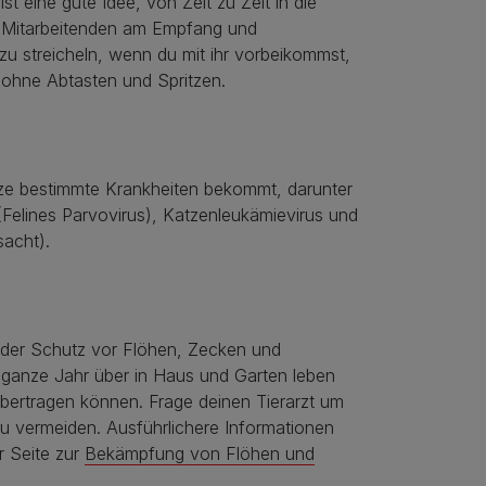
t eine gute Idee, von Zeit zu Zeit in die
ie Mitarbeitenden am Empfang und
 zu streicheln, wenn du mit ihr vorbeikommst,
z ohne Abtasten und Spritzen.
tze bestimmte Krankheiten bekommt, darunter
 (Felines Parvovirus), Katzenleukämievirus und
sacht).
st der Schutz vor Flöhen, Zecken und
 ganze Jahr über in Haus und Garten leben
bertragen können. Frage deinen Tierarzt um
 vermeiden. Ausführlichere Informationen
r Seite zur
Bekämpfung von Flöhen und