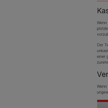
Kas
Wenn d
plötzl
vorzub
Der Ti
unkast
einer 
zunim
Ver
Wenn d
ungewö