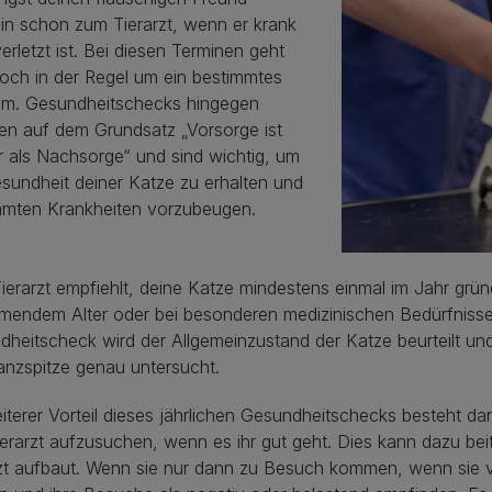
in schon zum Tierarzt, wenn er krank
erletzt ist. Bei diesen Terminen geht
doch in der Regel um ein bestimmtes
em. Gesundheitschecks hingegen
ren auf dem Grundsatz „Vorsorge ist
r als Nachsorge“ und sind wichtig, um
sundheit deiner Katze zu erhalten und
mmten Krankheiten vorzubeugen.
ierarzt empfiehlt, deine Katze mindestens einmal im Jahr grün
mendem Alter oder bei besonderen medizinischen Bedürfnisse
heitscheck wird der Allgemeinzustand der Katze beurteilt un
nzspitze genau untersucht.
iterer Vorteil dieses jährlichen Gesundheitschecks besteht da
erarzt aufzusuchen, wenn es ihr gut geht. Dies kann dazu bei
zt aufbaut. Wenn sie nur dann zu Besuch kommen, wenn sie ve