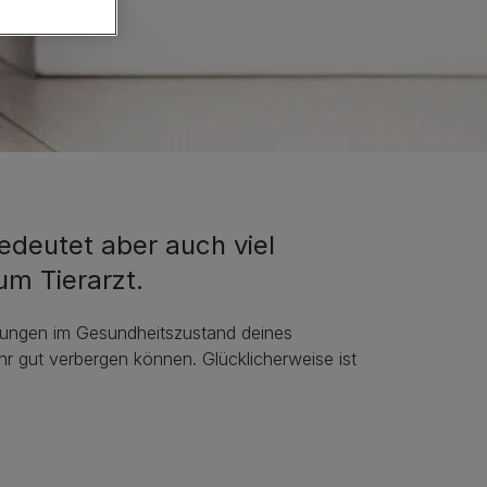
edeutet aber auch viel
um Tierarzt.
rungen im Gesundheitszustand deines
r gut verbergen können. Glücklicherweise ist