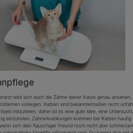
hnpflege
erarzt wird sich auch die Zähne deiner Katze genau ansehen,
roblemen vorliegen. Katzen sind bekanntermaßen recht unfähi
sein mitzuteilen, daher ist es eine gute Idee, eine Untersuch
ng einzuholen. Zahnerkrankungen kommen bei Katzen häufig v
wenn sich dein flauschiger Freund noch nicht über schmerzen
m zahnärztliche Eingriffe erforderlich sind. Du kannst dich mi