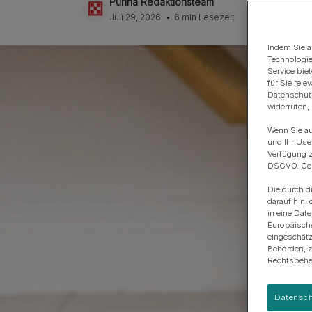
Purina Redaktionsteam
Anschaffung eines Hundes
Rassengruppen
Juli 29, 2026
6 min Lesezeit
Indem Sie a
Technologie
Service bie
für Sie rel
Datenschutz
widerrufen,
Wenn Sie au
und Ihr Use
Verfügung z
DSGVO. Gena
Die durch d
darauf hin, 
in eine Dat
Europäisch
eingeschätz
Behörden, 
Rechtsbehel
Datensch