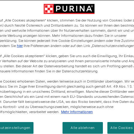
Blue Horizons & PURINA -
Regeneration von
Anschaffung einer Katze
Alle Fütterungsempfehlun
Alle Fütterungsempfehlu
Meereslebensräumem
uf „Alle Cookies akzeptieren“ klicken, stimmen Sie der Nutzung von Cookies (oder 
n) durch Nestlé Österreich und Drittanbietern zu. So können wir Ihnen den bestmö
ten und wertvolle Informationen über Ihr Nutzerverhalten sammeln, damit wir und u
evante Werbung anzeigen können. Mehr Informationen dazu finden Sie in unserer
erklärung. Sie können jederzeit Ihre Cookie-Einstellungen ändern oder Ihre Zusti
 indem Sie
hier
Ihre Präferenzen ändern oder auf den Link „Datenschutzeinstellungen“
f „Alle Cookies akzeptieren“ klicken, geben Sie uns auch die Einwilligung, Ihr Einka
r Verhalten auf der Website zu analysieren und Ihnen personalisierte Inhalte und A
u stellen. Bei dieser Art der Datenverarbeitung handelt es sich um Profiling gemäß 
uere Informationen finden Sie in der Datenschutzerklärung.
ie Cookies erhobenen Daten, werden teilweise auch in Drittländer übertragen. Wir w
dass Sie im Zuge Ihrer Einwilligung damit gleichzeitig auch gemäß Art. 49 Abs. 1 S. 
enübertragung in ein unsicheres Drittland, einwilligen. Manche dieser Drittländer w
en Gerichtshof als ein Land mit einem nach EU-Standards unzureichenden Datens
t. Darunter fällt beispielsweise die USA, wo das Risiko besteht, dass Ihre Daten d
zu Kontroll- und zu Überwachungszwecken, möglicherweise auch ohne
fsmöglichkeiten, verarbeitet werden.
Mehr Informationen
utzeinstellungen
Alle ablehnen
Alle Cookies