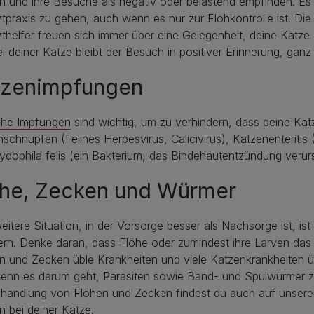
 und ihre Besuche als negativ oder belastend empfinden. Es is
ztpraxis zu gehen, auch wenn es nur zur Flohkontrolle ist. D
zthelfer freuen sich immer über eine Gelegenheit, deine Katze
i deiner Katze bleibt der Besuch in positiver Erinnerung, gan
tzenimpfungen
iche Impfungen
sind wichtig, um zu verhindern, dass deine Ka
schnupfen (Felines Herpesvirus, Calicivirus), Katzenenteritis
dophila felis (ein Bakterium, das Bindehautentzündung verur
öhe, Zecken und Würmer
eitere Situation, in der Vorsorge besser als Nachsorge ist, i
rn. Denke daran, dass Flöhe oder zumindest ihre Larven das
 und Zecken üble Krankheiten und viele Katzenkrankheiten ü
wenn es darum geht, Parasiten sowie Band- und Spulwürmer zu
ehandlung von Flöhen und Zecken findest du auch auf unsere
 bei deiner Katze
.