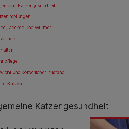
lgemeine Katzengesundheit
tzenimpfungen
öhe, Zecken und Würmer
stration
rhalten
hnpflege
wicht und körperlicher Zustand
tere Katzen
lgemeine Katzengesundheit
ngst deinen flauschigen Freund