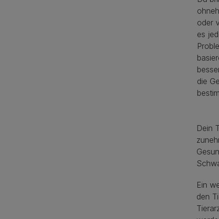
ohneh
oder v
es je
Probl
basie
besse
die Ge
besti
Dein T
zuneh
Gesund
Schwa
Ein we
den Ti
Tierar