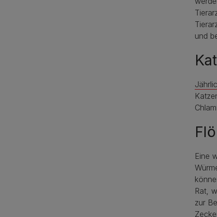
werden
Tierar
Tierar
und be
Ka
Jährl
Katzen
Chlamy
Fl
Eine w
Würme
können
Rat, 
zur B
Zecken