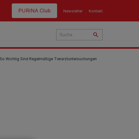
Header top
PURINA Club
Newsletter
Kontakt
So Wichtig Sind Regelmäßige Tierarztuntersuchungen
hre
t
nen
g
ern
nd:
en
e
eme
en
Fütterungsempfehlung
Fütterungsempfehlung