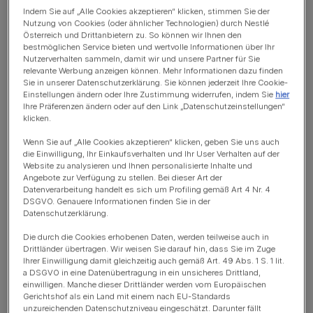
Warum können Katzen im Dunkeln sehen?
Indem Sie auf „Alle Cookies akzeptieren“ klicken, stimmen Sie der
Nutzung von Cookies (oder ähnlicher Technologien) durch Nestlé
Katzenaugen sind intelligent gemacht
Österreich und Drittanbietern zu. So können wir Ihnen den
bestmöglichen Service bieten und wertvolle Informationen über Ihr
Die Pupillen von Katzen erweitern sich für maximales Licht
Nutzerverhalten sammeln, damit wir und unsere Partner für Sie
relevante Werbung anzeigen können. Mehr Informationen dazu finden
Katzenaugen können subtile Bewegungen wahrnehmen
Sie in unserer Datenschutzerklärung. Sie können jederzeit Ihre Cookie-
Einstellungen ändern oder Ihre Zustimmung widerrufen, indem Sie
hier
Ihre Präferenzen ändern oder auf den Link „Datenschutzeinstellungen“
Wie Katzen die Welt sehen
klicken.
Der Schlafzyklus der Katze?
Wenn Sie auf „Alle Cookies akzeptieren“ klicken, geben Sie uns auch
die Einwilligung, Ihr Einkaufsverhalten und Ihr User Verhalten auf der
1. REM-Schlaf
Website zu analysieren und Ihnen personalisierte Inhalte und
Angebote zur Verfügung zu stellen. Bei dieser Art der
Datenverarbeitung handelt es sich um Profiling gemäß Art 4 Nr. 4
2. Tiefschlaf
DSGVO. Genauere Informationen finden Sie in der
Datenschutzerklärung.
Katze zuckt im Schlaf - warum macht sie das?
Die durch die Cookies erhobenen Daten, werden teilweise auch in
Drittländer übertragen. Wir weisen Sie darauf hin, dass Sie im Zuge
Ihrer Einwilligung damit gleichzeitig auch gemäß Art. 49 Abs. 1 S. 1 lit.
a DSGVO in eine Datenübertragung in ein unsicheres Drittland,
Können Katzen im Dunkeln
einwilligen. Manche dieser Drittländer werden vom Europäischen
Gerichtshof als ein Land mit einem nach EU-Standards
sehen?
unzureichenden Datenschutzniveau eingeschätzt. Darunter fällt