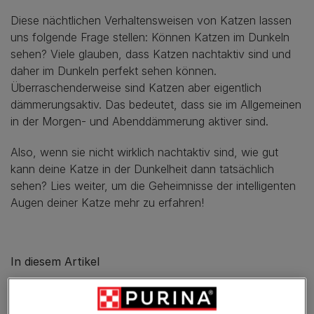
Diese nächtlichen Verhaltensweisen von Katzen lassen
uns folgende Frage stellen: Können Katzen im Dunkeln
sehen? Viele glauben, dass Katzen nachtaktiv sind und
daher im Dunkeln perfekt sehen können.
Überraschenderweise sind Katzen aber eigentlich
dämmerungsaktiv. Das bedeutet, dass sie im Allgemeinen
in der Morgen- und Abenddämmerung aktiver sind.
Also, wenn sie nicht wirklich nachtaktiv sind, wie gut
kann deine Katze in der Dunkelheit dann tatsächlich
sehen? Lies weiter, um die Geheimnisse der intelligenten
Augen deiner Katze mehr zu erfahren!
In diesem Artikel
Können Katzen im Dunkeln sehen?