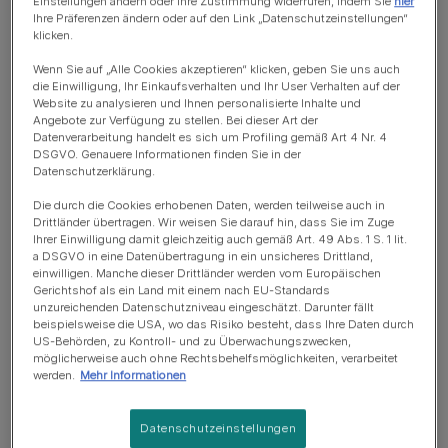
Einstellungen ändern oder Ihre Zustimmung widerrufen, indem Sie
hier
Versteckspiel mit Welpen
Ihre Präferenzen ändern oder auf den Link „Datenschutzeinstellungen“
klicken.
Hier handelt es sich um eine Kombination aus
Wenn Sie auf „Alle Cookies akzeptieren“ klicken, geben Sie uns auch
die Einwilligung, Ihr Einkaufsverhalten und Ihr User Verhalten auf der
Geruchstraining und Problemlösung (manche Hunde
Website zu analysieren und Ihnen personalisierte Inhalte und
probieren hier nur etwas rum!). Nichtsdestotrotz ist es ein
Angebote zur Verfügung zu stellen. Bei dieser Art der
unterhaltsamer Ausgangspunkt!
Datenverarbeitung handelt es sich um Profiling gemäß Art 4 Nr. 4
DSGVO. Genauere Informationen finden Sie in der
Datenschutzerklärung.
Hole dir jemanden dazu, der deinen Hund festhält
(oder bitte deinen Hund, zu warten, wenn er in
Die durch die Cookies erhobenen Daten, werden teilweise auch in
Drittländer übertragen. Wir weisen Sie darauf hin, dass Sie im Zuge
dieser Hinsicht zuverlässig ist).
Ihrer Einwilligung damit gleichzeitig auch gemäß Art. 49 Abs. 1 S. 1 lit.
a DSGVO in eine Datenübertragung in ein unsicheres Drittland,
Gehe daraufhin weg und verstecken sich irgendwo
einwilligen. Manche dieser Drittländer werden vom Europäischen
im Haus. Gehe anfangs nicht zu weit weg, bis dein
Gerichtshof als ein Land mit einem nach EU-Standards
unzureichenden Datenschutzniveau eingeschätzt. Darunter fällt
Hund bei diesem lustigen neuen Spiel den Dreh raus
beispielsweise die USA, wo das Risiko besteht, dass Ihre Daten durch
hat.
US-Behörden, zu Kontroll- und zu Überwachungszwecken,
möglicherweise auch ohne Rechtsbehelfsmöglichkeiten, verarbeitet
Du kannst zunächst eine Spur von Trockenfutter
werden.
Mehr Informationen
oder Leckerlis legen, um es einfacher für ihn zu
machen. Wenn du dich in Position befindest, kann
Datenschutzeinstellungen