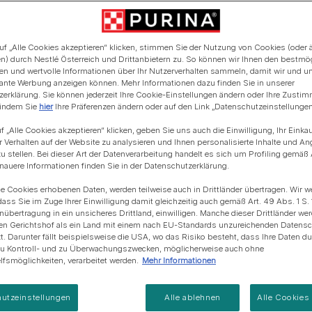
Blue Horizons & PURINA -
Regeneration von
Anschaffung einer Katze
Alle Fütterungsempfehlun
Alle Fütterungsempfehlu
Meereslebensräumem
uf „Alle Cookies akzeptieren“ klicken, stimmen Sie der Nutzung von Cookies (oder 
n) durch Nestlé Österreich und Drittanbietern zu. So können wir Ihnen den bestmö
ten und wertvolle Informationen über Ihr Nutzerverhalten sammeln, damit wir und u
evante Werbung anzeigen können. Mehr Informationen dazu finden Sie in unserer
erklärung. Sie können jederzeit Ihre Cookie-Einstellungen ändern oder Ihre Zusti
 indem Sie
hier
Ihre Präferenzen ändern oder auf den Link „Datenschutzeinstellungen“
f „Alle Cookies akzeptieren“ klicken, geben Sie uns auch die Einwilligung, Ihr Einka
r Verhalten auf der Website zu analysieren und Ihnen personalisierte Inhalte und A
u stellen. Bei dieser Art der Datenverarbeitung handelt es sich um Profiling gemäß 
uere Informationen finden Sie in der Datenschutzerklärung.
ie Cookies erhobenen Daten, werden teilweise auch in Drittländer übertragen. Wir w
dass Sie im Zuge Ihrer Einwilligung damit gleichzeitig auch gemäß Art. 49 Abs. 1 S. 
enübertragung in ein unsicheres Drittland, einwilligen. Manche dieser Drittländer w
en Gerichtshof als ein Land mit einem nach EU-Standards unzureichenden Datens
t. Darunter fällt beispielsweise die USA, wo das Risiko besteht, dass Ihre Daten d
zu Kontroll- und zu Überwachungszwecken, möglicherweise auch ohne
fsmöglichkeiten, verarbeitet werden.
Mehr Informationen
utzeinstellungen
Alle ablehnen
Alle Cookies