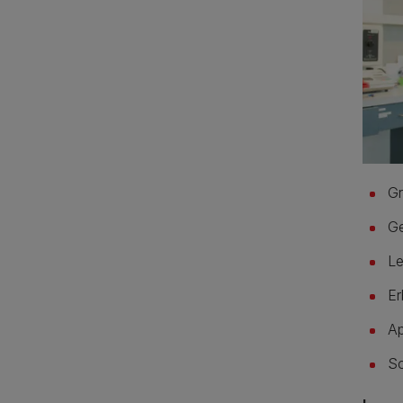
G
Ge
Le
Er
Ap
Sc