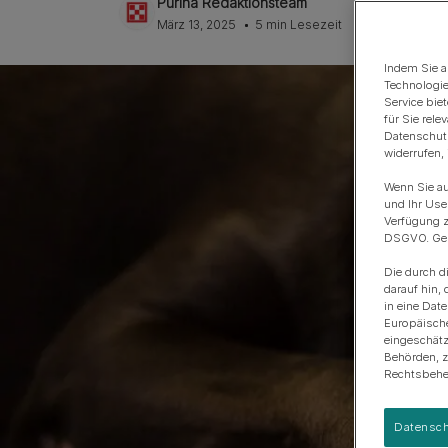
Purina Redaktionsteam
Anschaffung eines Hundes
Rassengruppen
März 13, 2025
5 min Lesezeit
Indem Sie a
Technologie
Service bie
für Sie rel
Datenschutz
widerrufen,
Wenn Sie au
und Ihr Use
Verfügung z
DSGVO. Gena
Die durch d
darauf hin, 
in eine Dat
Europäisch
eingeschätz
Behörden, 
Rechtsbehel
Datensch