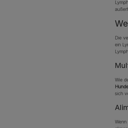
Lympho
außer
We
Die v
ein Ly
Lymp
Mul
Wie d
Hund
sich 
Ali
Wenn 