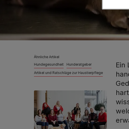
Ähnliche Artikel
Ein
Hundegesundheit
Hunderatgeber
hand
Artikel und Ratschläge zur Haustierpflege
Geda
hart
wis
wel
erw