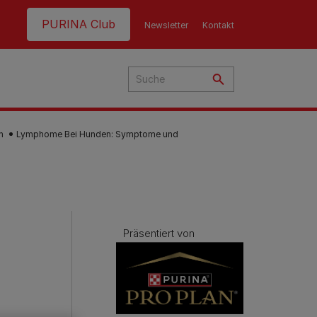
Header top
PURINA Club
Newsletter
Kontakt
n
Lymphome Bei Hunden: Symptome und
hre
t
nen
Präsentiert von
g
ern
nd:
en
e
eme
en
Fütterungsempfehlung
Fütterungsempfehlung