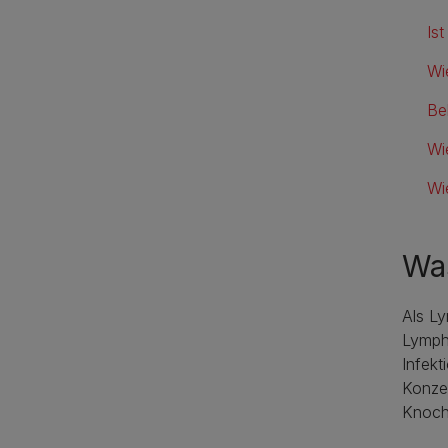
Is
Wi
Be
Wi
Wi
Wa
Als L
Lymph
Infekt
Konze
Knoch