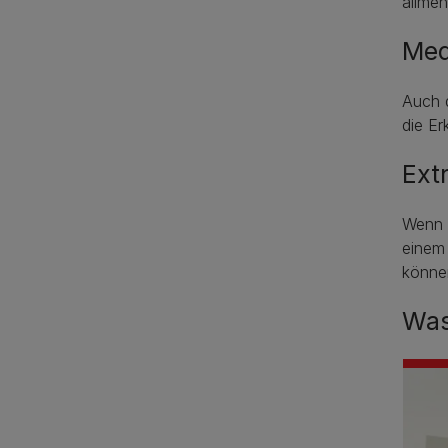
alimen
Med
Auch 
die Er
Ext
Wenn 
einem 
können
Was