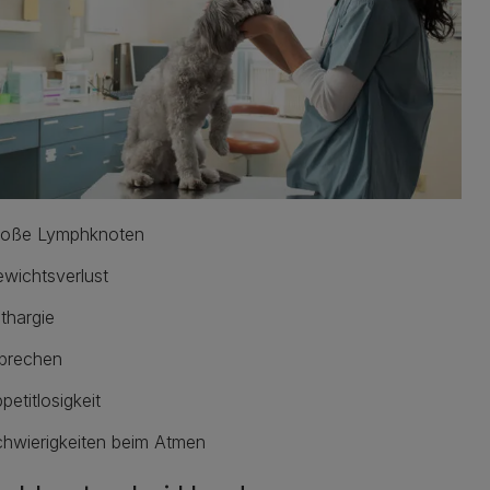
roße Lymphknoten
wichtsverlust
thargie
brechen
petitlosigkeit
hwierigkeiten beim Atmen