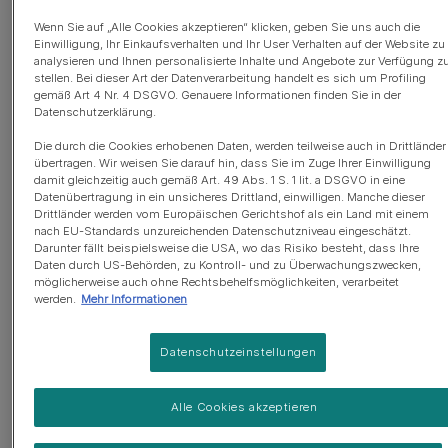
Hund
Wenn Sie auf „Alle Cookies akzeptieren“ klicken, geben Sie uns auch die
Einwilligung, Ihr Einkaufsverhalten und Ihr User Verhalten auf der Website zu
analysieren und Ihnen personalisierte Inhalte und Angebote zur Verfügung z
stellen. Bei dieser Art der Datenverarbeitung handelt es sich um Profiling
Die Bauchspeicheldrüse (das Pankreas) liegt im
gemäß Art 4 Nr. 4 DSGVO. Genauere Informationen finden Sie in der
Oberbauch und produziert Enzyme, die für die Verdauung
Datenschutzerklärung.
von Eiweiß, Kohlenhydraten und Fett wichtig sind. Sie
Die durch die Cookies erhobenen Daten, werden teilweise auch in Drittländer
produziert außerdem das Hormon Insulin, das den
übertragen. Wir weisen Sie darauf hin, dass Sie im Zuge Ihrer Einwilligung
Blutzuckerspiegel nach einer Mahlzeit reguliert.
damit gleichzeitig auch gemäß Art. 49 Abs. 1 S. 1 lit. a DSGVO in eine
Datenübertragung in ein unsicheres Drittland, einwilligen. Manche dieser
Drittländer werden vom Europäischen Gerichtshof als ein Land mit einem
In einer gesunden Bauchspeicheldrüse bleiben die
nach EU-Standards unzureichenden Datenschutzniveau eingeschätzt.
Verdauungsenzyme inaktiv, bis sie den Dünndarm
Darunter fällt beispielsweise die USA, wo das Risiko besteht, dass Ihre
Daten durch US-Behörden, zu Kontroll- und zu Überwachungszwecken,
erreichen. Dies verhindert die Selbstverdauung des
möglicherweise auch ohne Rechtsbehelfsmöglichkeiten, verarbeitet
Pankreasgewebes. Bei einer Pankreatitis werden die
werden.
Mehr Informationen
Enzyme jedoch zu früh aktiviert, während sie sich noch
in der Bauchspeicheldrüse befinden. Durch eine
Datenschutzeinstellungen
Entzündung der Bauchspeicheldrüse verdaut sich das
Organ selbst. Das kann sehr schmerzhaft sein und mit
Alle Cookies akzeptieren
verschiedenen (milden oder starken) Symptomen
einhergehen.