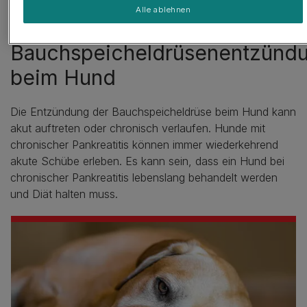
Alle ablehnen
Chronische
Bauchspeicheldrüsenentzünd
beim Hund
Die Entzündung der Bauchspeicheldrüse beim Hund kann
akut auftreten oder chronisch verlaufen. Hunde mit
chronischer Pankreatitis können immer wiederkehrend
akute Schübe erleben. Es kann sein, dass ein Hund bei
chronischer Pankreatitis lebenslang behandelt werden
und Diät halten muss.