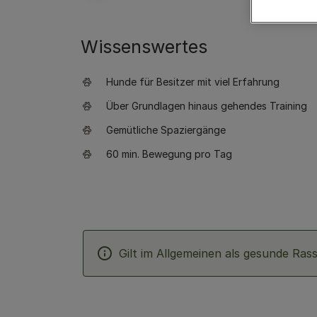
Wissenswertes
Hunde für Besitzer mit viel Erfahrung
Über Grundlagen hinaus gehendes Training
Gemütliche Spaziergänge
60 min. Bewegung pro Tag
Gilt im Allgemeinen als gesunde Ras