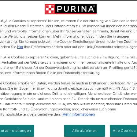
Blue Horizons & PURINA -
iederläufiger Hund. Das
Regeneration von
Anschaffung einer Katze
Alle Fütterungsempfehlun
Alle Fütterungsempfehlu
nd. Seine Rute gleicht dem
Meereslebensräumem
t ebenfalls fuchsartig
uf „Alle Cookies akzeptieren“ klicken, stimmen Sie der Nutzung von Cookies (oder 
n verschiedene Farben
n) durch Nestlé Österreich und Drittanbietern zu. So können wir Ihnen den bestmö
ten und wertvolle Informationen über Ihr Nutzerverhalten sammeln, damit wir und u
rwachsene Cardigans sind
evante Werbung anzeigen können. Mehr Informationen dazu finden Sie in unserer
erklärung. Sie können jederzeit Ihre Cookie-Einstellungen ändern oder Ihre Zusti
 indem Sie
hier
Ihre Präferenzen ändern oder auf den Link „Datenschutzeinstellungen“
f „Alle Cookies akzeptieren“ klicken, geben Sie uns auch die Einwilligung, Ihr Einka
r Verhalten auf der Website zu analysieren und Ihnen personalisierte Inhalte und A
u stellen. Bei dieser Art der Datenverarbeitung handelt es sich um Profiling gemäß 
uere Informationen finden Sie in der Datenschutzerklärung.
ie Cookies erhobenen Daten, werden teilweise auch in Drittländer übertragen. Wir w
dass Sie im Zuge Ihrer Einwilligung damit gleichzeitig auch gemäß Art. 49 Abs. 1 S. 
enübertragung in ein unsicheres Drittland, einwilligen. Manche dieser Drittländer w
en Gerichtshof als ein Land mit einem nach EU-Standards unzureichenden Datens
t. Darunter fällt beispielsweise die USA, wo das Risiko besteht, dass Ihre Daten d
zu Kontroll- und zu Überwachungszwecken, möglicherweise auch ohne
fsmöglichkeiten, verarbeitet werden.
Mehr Informationen
utzeinstellungen
Alle ablehnen
Alle Cookies