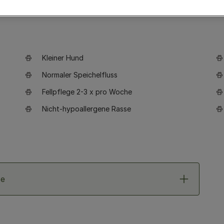
Kleiner Hund
Normaler Speichelfluss
Fellpflege 2-3 x pro Woche
Nicht-hypoallergene Rasse
se