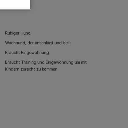
Ruhiger Hund
Wachhund, der anschlägt und bellt
Braucht Eingewöhnung
Braucht Training und Eingewöhnung um mit
Kindern zurecht zu kommen