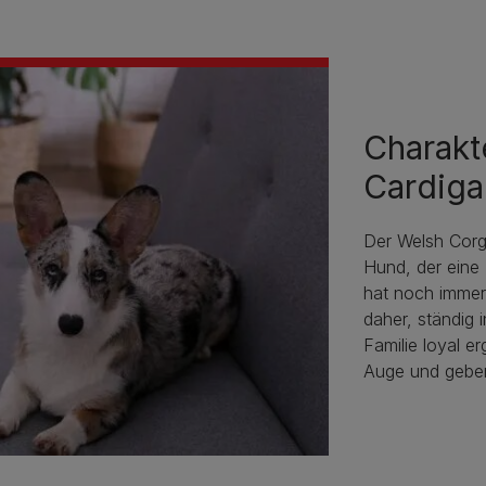
Charakt
Cardiga
Der Welsh Corgi
Hund, der eine F
hat noch immer 
daher, ständig 
Familie loyal e
Auge und gebe