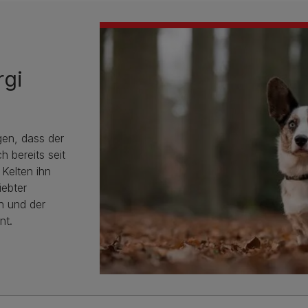
rgi
gen, dass der
h bereits seit
 Kelten ihn
iebter
n und der
nt.