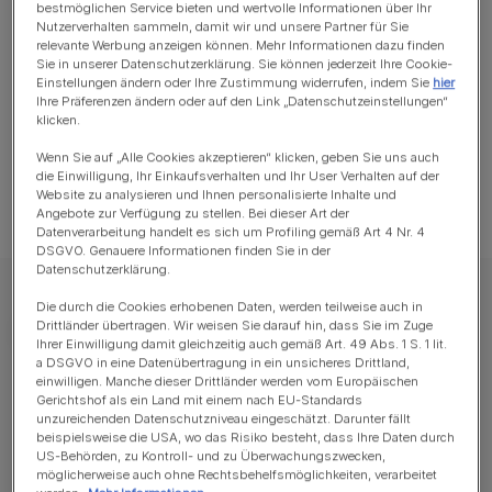
bestmöglichen Service bieten und wertvolle Informationen über Ihr
Nutzerverhalten sammeln, damit wir und unsere Partner für Sie
Braucht Training und Eingewöhnung um mit Kindern
relevante Werbung anzeigen können. Mehr Informationen dazu finden
zurecht zu kommen
Sie in unserer Datenschutzerklärung. Sie können jederzeit Ihre Cookie-
Einstellungen ändern oder Ihre Zustimmung widerrufen, indem Sie
hier
Ihre Präferenzen ändern oder auf den Link „Datenschutzeinstellungen“
klicken.
Wenn Sie auf „Alle Cookies akzeptieren“ klicken, geben Sie uns auch
die Einwilligung, Ihr Einkaufsverhalten und Ihr User Verhalten auf der
Gilt im Allgemeinen als gesunde Rasse
Website zu analysieren und Ihnen personalisierte Inhalte und
Angebote zur Verfügung zu stellen. Bei dieser Art der
Datenverarbeitung handelt es sich um Profiling gemäß Art 4 Nr. 4
DSGVO. Genauere Informationen finden Sie in der
Datenschutzerklärung.
Die durch die Cookies erhobenen Daten, werden teilweise auch in
Drittländer übertragen. Wir weisen Sie darauf hin, dass Sie im Zuge
Ihrer Einwilligung damit gleichzeitig auch gemäß Art. 49 Abs. 1 S. 1 lit.
a DSGVO in eine Datenübertragung in ein unsicheres Drittland,
einwilligen. Manche dieser Drittländer werden vom Europäischen
Gerichtshof als ein Land mit einem nach EU-Standards
Steckbrief
unzureichenden Datenschutzniveau eingeschätzt. Darunter fällt
beispielsweise die USA, wo das Risiko besteht, dass Ihre Daten durch
US-Behörden, zu Kontroll- und zu Überwachungszwecken,
möglicherweise auch ohne Rechtsbehelfsmöglichkeiten, verarbeitet
Eigenschaften