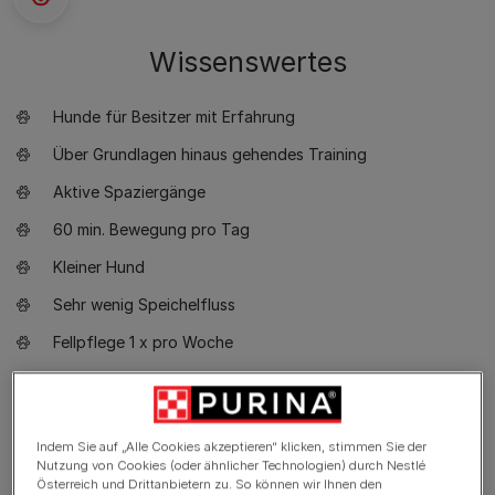
Wissenswertes
Hunde für Besitzer mit Erfahrung
Über Grundlagen hinaus gehendes Training
Aktive Spaziergänge
60 min. Bewegung pro Tag
Kleiner Hund
Sehr wenig Speichelfluss
Fellpflege 1 x pro Woche
Nicht-hypoallergene Rasse
Sehr aufgeweckter Hund
Indem Sie auf „Alle Cookies akzeptieren“ klicken, stimmen Sie der
Wachhund, der anschlägt und bellt
Nutzung von Cookies (oder ähnlicher Technologien) durch Nestlé
Österreich und Drittanbietern zu. So können wir Ihnen den
Braucht Eingewöhnung