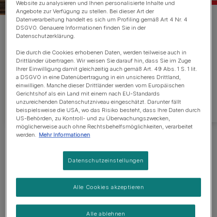
Website zu analysieren und Ihnen personalisierte Inhalte und
Angebote zur Verfügung zu stellen. Bei dieser Art der
Datenverarbeitung handelt es sich um Profiling gemäß Art 4 Nr. 4
DSGVO. Genauere Informationen finden Sie in der
FAQ – häufige Fragen
Datenschutzerklärung.
Die durch die Cookies erhobenen Daten, werden teilweise auch in
Das Thema „Hunde am Arbeitsplatz“ ist sehr
Drittländer übertragen. Wir weisen Sie darauf hin, dass Sie im Zuge
umfangreich und kann viele Fragen aufbringen. Wir
Ihrer Einwilligung damit gleichzeitig auch gemäß Art. 49 Abs. 1 S. 1 lit.
a DSGVO in eine Datenübertragung in ein unsicheres Drittland,
haben die häufigsten Fragen zusammengefasst
einwilligen. Manche dieser Drittländer werden vom Europäischen
und stehen mit nützlichen Antworten zur Seite.
Gerichtshof als ein Land mit einem nach EU-Standards
unzureichenden Datenschutzniveau eingeschätzt. Darunter fällt
beispielsweise die USA, wo das Risiko besteht, dass Ihre Daten durch
US-Behörden, zu Kontroll- und zu Überwachungszwecken,
möglicherweise auch ohne Rechtsbehelfsmöglichkeiten, verarbeitet
werden.
Mehr Informationen
Datenschutzeinstellungen
Alle Cookies akzeptieren
Alle ablehnen