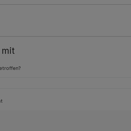
 mit
etroffen?
nt