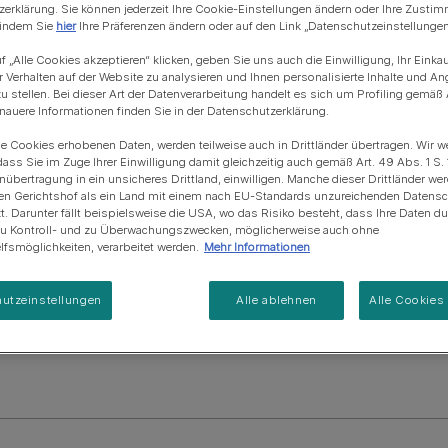
Blue Horizons & PURINA -
erklärung. Sie können jederzeit Ihre Cookie-Einstellungen ändern oder Ihre Zusti
Regeneration von
Anschaffung einer Katze
Alle Fütterungsempfehlun
Alle Fütterungsempfehlu
 indem Sie
hier
Ihre Präferenzen ändern oder auf den Link „Datenschutzeinstellungen“
Meereslebensräumem
f „Alle Cookies akzeptieren“ klicken, geben Sie uns auch die Einwilligung, Ihr Einka
r Verhalten auf der Website zu analysieren und Ihnen personalisierte Inhalte und A
u stellen. Bei dieser Art der Datenverarbeitung handelt es sich um Profiling gemäß 
uere Informationen finden Sie in der Datenschutzerklärung.
ie Cookies erhobenen Daten, werden teilweise auch in Drittländer übertragen. Wir w
dass Sie im Zuge Ihrer Einwilligung damit gleichzeitig auch gemäß Art. 49 Abs. 1 S. 
enübertragung in ein unsicheres Drittland, einwilligen. Manche dieser Drittländer w
en Gerichtshof als ein Land mit einem nach EU-Standards unzureichenden Datens
t. Darunter fällt beispielsweise die USA, wo das Risiko besteht, dass Ihre Daten d
zu Kontroll- und zu Überwachungszwecken, möglicherweise auch ohne
fsmöglichkeiten, verarbeitet werden.
Mehr Informationen
utzeinstellungen
Alle ablehnen
Alle Cookies