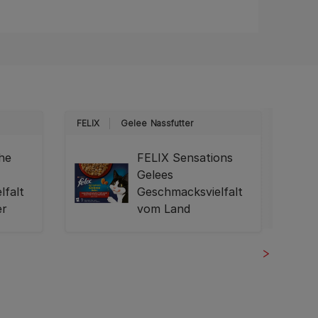
FELIX
Gelee
Nassfutter
FELIX
che
FELIX Sensations
Gelees
lfalt
Geschmacksvielfalt
er
vom Land