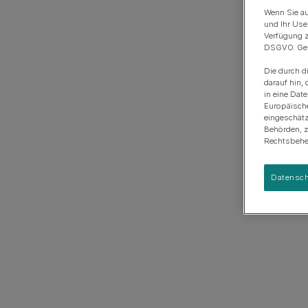
Anschaffung eines Hundes
Rassengruppen
Wenn Sie au
und Ihr Use
Verfügung z
DSGVO. Gena
Die durch d
darauf hin, 
in eine Dat
Europäisch
eingeschätz
Behörden, 
Rechtsbehel
Datensch