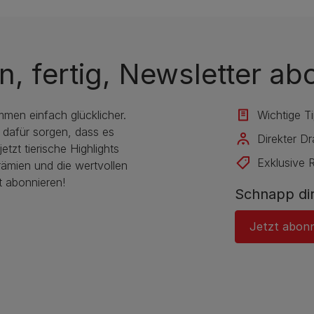
n, fertig, Newsletter ab
mmen einfach glücklicher.
Wichtige T
 dafür sorgen, dass es
Direkter D
etzt tierische Highlights
Exklusive 
rämien und die wertvollen
t abonnieren!
Schnapp dir
Jetzt abon