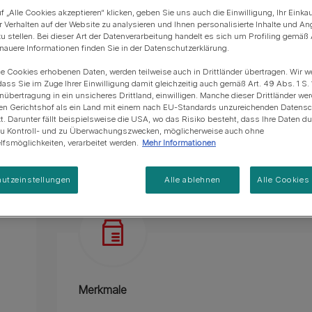
Blue Horizons & PURINA -
100% komplett und ausgewogen.
f „Alle Cookies akzeptieren“ klicken, geben Sie uns auch die Einwilligung, Ihr Einka
Regeneration von
Anschaffung einer Katze
Alle Fütterungsempfehlun
Alle Fütterungsempfehlu
r Verhalten auf der Website zu analysieren und Ihnen personalisierte Inhalte und A
Meereslebensräumem
Vitamine D&E.
u stellen. Bei dieser Art der Datenverarbeitung handelt es sich um Profiling gemäß 
uere Informationen finden Sie in der Datenschutzerklärung.
Quelle von Omega-6-Fettsäuren.
ie Cookies erhobenen Daten, werden teilweise auch in Drittländer übertragen. Wir w
Ohne Farbstoffe, gleicher toller Geschmack.
dass Sie im Zuge Ihrer Einwilligung damit gleichzeitig auch gemäß Art. 49 Abs. 1 S. 
enübertragung in ein unsicheres Drittland, einwilligen. Manche dieser Drittländer w
Mehr
en Gerichtshof als ein Land mit einem nach EU-Standards unzureichenden Datens
t. Darunter fällt beispielsweise die USA, wo das Risiko besteht, dass Ihre Daten d
zu Kontroll- und zu Überwachungszwecken, möglicherweise auch ohne
fsmöglichkeiten, verarbeitet werden.
Mehr Informationen
Produktübersicht
Zutaten & Ernäh
utzeinstellungen
Alle ablehnen
Alle Cookies
Merkmale