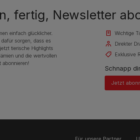
n, fertig, Newsletter ab
en einfach glücklicher.
Wichtige T
 dafür sorgen, dass es
Direkter D
etzt tierische Highlights
Exklusive 
rämien und die wertvollen
t abonnieren!
Schnapp dir
Jetzt abon
Für unsere Partner
U