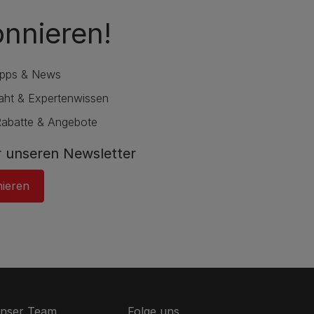
onnieren!
ipps & News
raht & Expertenwissen
Rabatte & Angebote
 unseren Newsletter
nieren
nser Team
Folge uns