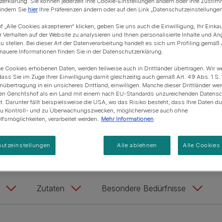
erklärung. Sie können jederzeit Ihre Cookie-Einstellungen ändern oder Ihre Zusti
Blue Horizons & PURINA -
t und eines attraktiven Fells.
 indem Sie
hier
Ihre Präferenzen ändern oder auf den Link „Datenschutzeinstellungen“
Regeneration von
Anschaffung einer Katze
Alle Fütterungsempfehlun
Alle Fütterungsempfehlu
Meereslebensräumem
f „Alle Cookies akzeptieren“ klicken, geben Sie uns auch die Einwilligung, Ihr Einka
r Verhalten auf der Website zu analysieren und Ihnen personalisierte Inhalte und A
u stellen. Bei dieser Art der Datenverarbeitung handelt es sich um Profiling gemäß 
uere Informationen finden Sie in der Datenschutzerklärung.
ie Cookies erhobenen Daten, werden teilweise auch in Drittländer übertragen. Wir w
Entdecke unser Hundefutter:
dass Sie im Zuge Ihrer Einwilligung damit gleichzeitig auch gemäß Art. 49 Abs. 1 S. 
enübertragung in ein unsicheres Drittland, einwilligen. Manche dieser Drittländer w
en Gerichtshof als ein Land mit einem nach EU-Standards unzureichenden Datens
t. Darunter fällt beispielsweise die USA, wo das Risiko besteht, dass Ihre Daten d
trition
Healthy Start
Age Defence
Sensit
zu Kontroll- und zu Überwachungszwecken, möglicherweise auch ohne
fsmöglichkeiten, verarbeitet werden.
Mehr Informationen
Light / Sterilised
utzeinstellungen
Alle ablehnen
Alle Cookies
Zutaten
Besondere Bedürfnisse