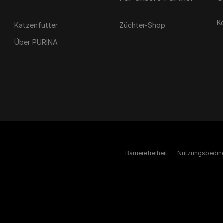
K
Katzenfutter
Züchter-Shop
Über PURINA
Barrierefreiheit
Nutzungsbedin