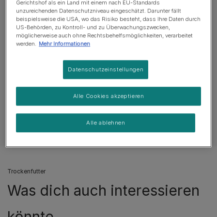
hilft, die Gesundheit der Gelenke deines Welpen für
Gerichtshof als ein Land mit einem nach EU-Standards
ein aktives Leben zu unterstützen.
unzureichenden Datenschutzniveau eingeschätzt. Darunter fällt
beispielsweise die USA, wo das Risiko besteht, dass Ihre Daten durch
US-Behörden, zu Kontroll- und zu Überwachungszwecken,
Mehr
möglicherweise auch ohne Rechtsbehelfsmöglichkeiten, verarbeitet
werden.
Mehr Informationen
Produktübersicht
Datenschutzeinstellungen
Zutaten & Ernährung
Alle Cookies akzeptieren
Alle ablehnen
Fütterungsempfehlung
Trockenfutter
Was dich auch interessieren
könnte...