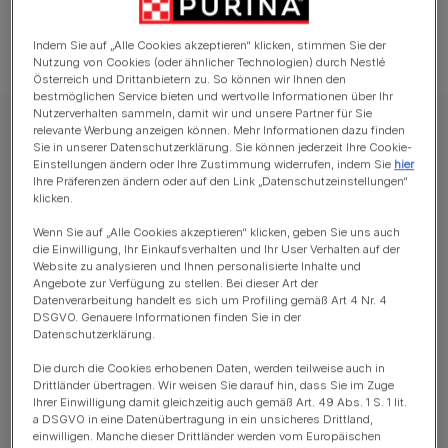
Indem Sie auf „Alle Cookies akzeptieren“ klicken, stimmen Sie der
Nutzung von Cookies (oder ähnlicher Technologien) durch Nestlé
Österreich und Drittanbietern zu. So können wir Ihnen den
bestmöglichen Service bieten und wertvolle Informationen über Ihr
Nutzerverhalten sammeln, damit wir und unsere Partner für Sie
relevante Werbung anzeigen können. Mehr Informationen dazu finden
PRO PLAN Trockenfutter für Hunde
Sie in unserer Datenschutzerklärung. Sie können jederzeit Ihre Cookie-
PRO PLAN MEDIUM ADULT für sensible
Einstellungen ändern oder Ihre Zustimmung widerrufen, indem Sie
hier
Ihre Präferenzen ändern oder auf den Link „Datenschutzeinstellungen“
Haut reich an Lachs
klicken.
Wenn Sie auf „Alle Cookies akzeptieren“ klicken, geben Sie uns auch
Verfügbare Größen:
14kg
die Einwilligung, Ihr Einkaufsverhalten und Ihr User Verhalten auf der
Website zu analysieren und Ihnen personalisierte Inhalte und
Angebote zur Verfügung zu stellen. Bei dieser Art der
Weizenfreie Rezeptur.
Datenverarbeitung handelt es sich um Profiling gemäß Art 4 Nr. 4
DSGVO. Genauere Informationen finden Sie in der
Ohne Zusatz von Weizen.
Datenschutzerklärung.
Unterstützt ein gesundes Immunsystem.
Die durch die Cookies erhobenen Daten, werden teilweise auch in
Drittländer übertragen. Wir weisen Sie darauf hin, dass Sie im Zuge
Ausgewählte Proteinquellen für empfindliche Haut.
Ihrer Einwilligung damit gleichzeitig auch gemäß Art. 49 Abs. 1 S. 1 lit.
a DSGVO in eine Datenübertragung in ein unsicheres Drittland,
​​Eine Kombination aus entscheidenden Nährstoffen
einwilligen. Manche dieser Drittländer werden vom Europäischen