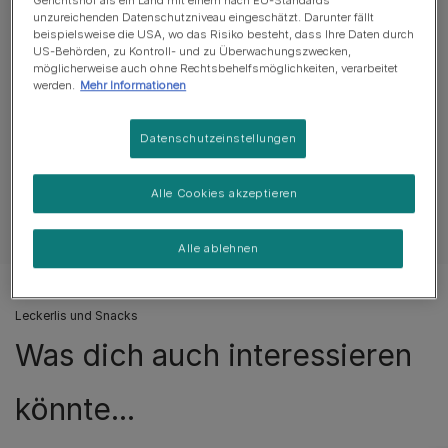
unzureichenden Datenschutzniveau eingeschätzt. Darunter fällt
Mehr
beispielsweise die USA, wo das Risiko besteht, dass Ihre Daten durch
US-Behörden, zu Kontroll- und zu Überwachungszwecken,
möglicherweise auch ohne Rechtsbehelfsmöglichkeiten, verarbeitet
werden.
Mehr Informationen
Produktübersicht
Datenschutzeinstellungen
Zutaten & Ernährung
Alle Cookies akzeptieren
Fütterungsempfehlung
Alle ablehnen
Leckerlis und Snacks
Was dich auch interessieren
könnte...