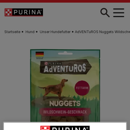
Skip to main content
Startseite
Hund
Unser Hundefutter
AdVENTuROS Nuggets Wildschw