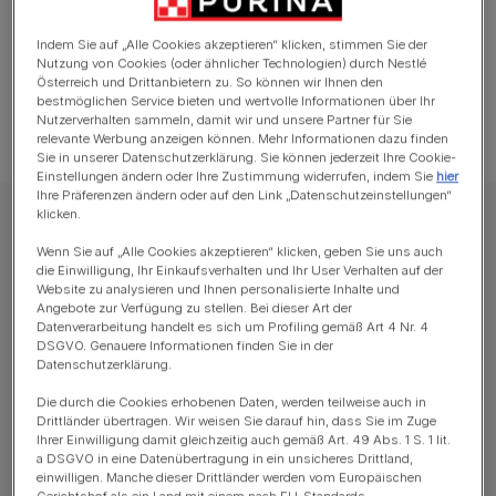
Indem Sie auf „Alle Cookies akzeptieren“ klicken, stimmen Sie der
Nutzung von Cookies (oder ähnlicher Technologien) durch Nestlé
Österreich und Drittanbietern zu. So können wir Ihnen den
bestmöglichen Service bieten und wertvolle Informationen über Ihr
Nutzerverhalten sammeln, damit wir und unsere Partner für Sie
relevante Werbung anzeigen können. Mehr Informationen dazu finden
Sie in unserer Datenschutzerklärung. Sie können jederzeit Ihre Cookie-
Einstellungen ändern oder Ihre Zustimmung widerrufen, indem Sie
hier
Ihre Präferenzen ändern oder auf den Link „Datenschutzeinstellungen“
klicken.
Adventuros Leckerlis und Snacks für Hunde
Wenn Sie auf „Alle Cookies akzeptieren“ klicken, geben Sie uns auch
AdVENTuROS Nuggets Wildschwein
die Einwilligung, Ihr Einkaufsverhalten und Ihr User Verhalten auf der
Website zu analysieren und Ihnen personalisierte Inhalte und
Angebote zur Verfügung zu stellen. Bei dieser Art der
Verfügbare Größen:
90g
300g
Datenverarbeitung handelt es sich um Profiling gemäß Art 4 Nr. 4
DSGVO. Genauere Informationen finden Sie in der
Datenschutzerklärung.
Mit wildem Wildschweingeschmack.
Die durch die Cookies erhobenen Daten, werden teilweise auch in
Fettarm.
Drittländer übertragen. Wir weisen Sie darauf hin, dass Sie im Zuge
Ihrer Einwilligung damit gleichzeitig auch gemäß Art. 49 Abs. 1 S. 1 lit.
Hergestellt ohne Farbstoffe.
a DSGVO in eine Datenübertragung in ein unsicheres Drittland,
einwilligen. Manche dieser Drittländer werden vom Europäischen
Ideal für unterwegs.
Gerichtshof als ein Land mit einem nach EU-Standards