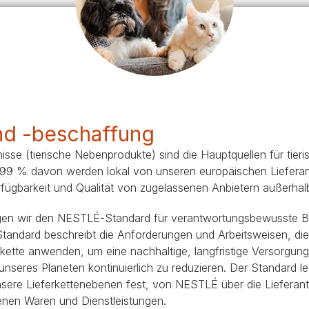
Blue Horizons & PURINA -
Regeneration von
Anschaffung einer Katze
Alle Fütterungsempfehlun
Alle Fütterungsempfehlu
Meereslebensräumem
nd -beschaffung
isse (tierische Nebenprodukte) sind die Hauptquellen für tieri
 99 % davon werden lokal von unseren europäischen Lieferan
erfügbarkeit und Qualität von zugelassenen Anbietern außerha
gen wir den NESTLÉ-Standard für verantwortungsbewusste Be
 Standard beschreibt die Anforderungen und Arbeitsweisen, die
ette anwenden, um eine nachhaltige, langfristige Versorgung
seres Planeten kontinuierlich zu reduzieren. Der Standard le
sere Lieferkettenebenen fest, von NESTLÉ über die Lieferant
nen Waren und Dienstleistungen.