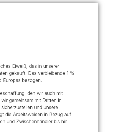
gen
ngen
So fütterst du deinen Hund richtig! Für ein
So fütterst du deine Katze richtig! Für ein
langes, gesundes und aktives Leben.
langes, gesundes und aktives Leben.
Passenden Hund
Passende Katze
finden
Deine Fragen sind uns wichtig
Mehr erfahren
Mehr erfahren
Zum Ratgeber
finden
sches Eiweiß, das in unserer
ten gekauft. Das verbleibende 1 %
lb Europas bezogen.
schaffung, den wir auch mit
 wir gemeinsam mit Dritten in
 sicherzustellen und unsere
gt die Arbeitsweisen in Bezug auf
en und Zwischenhändler bis hin