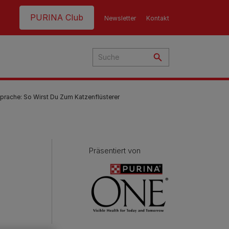
Header top
PURINA Club
Newsletter
Kontakt
prache: So Wirst Du Zum Katzenflüsterer
Präsentiert von
hre
t
nen
g
ern
nd:
en
e
eme
en
Fütterungsempfehlung
Fütterungsempfehlung