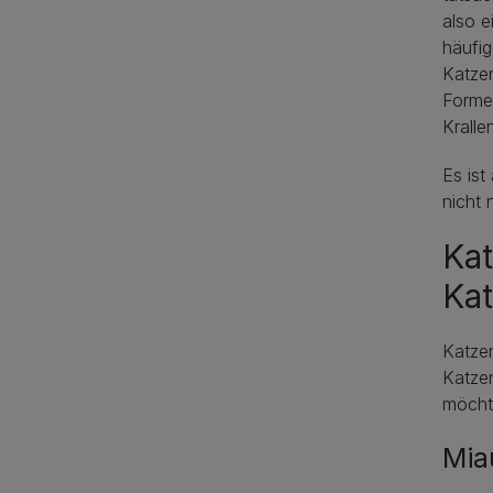
also e
häufig
Katzen
Forme
Krall
Es ist
nicht 
Kat
Ka
Katzen
Katzen
möcht
Mia