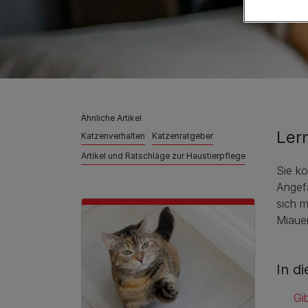
Ähnliche Artikel
Ler
Katzenverhalten
Katzenratgeber
Artikel und Ratschläge zur Haustierpflege
Sie k
Angef
sich m
Miauen
In d
Gi