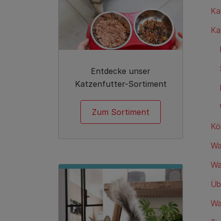
Ka
Ka
Entdecke unser
Katzenfutter-Sortiment
Zum Sortiment
Kö
Wa
Wa
Üb
Wa