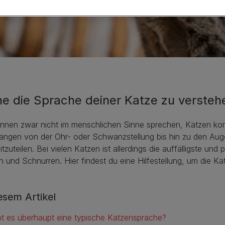
ne die Sprache deiner Katze zu versteh
önnen zwar nicht im menschlichen Sinne sprechen, Katzen kom
angen von der Ohr- oder Schwanzstellung bis hin zu den Auge
itzuteilen. Bei vielen Katzen ist allerdings die auffälligste 
 und Schnurren. Hier findest du eine Hilfestellung, um die K
iesem Artikel
bt es überhaupt eine typische Katzensprache?