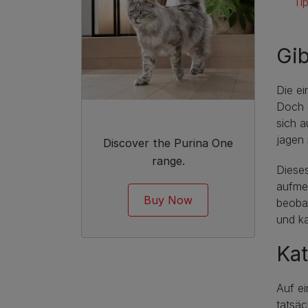
Ti
Gib
Die ei
Doch 
sich a
jagen 
Discover the Purina One
range.
Diese
aufmer
Buy Now
beobac
und k
Ka
Auf ei
tatsäc