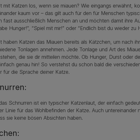
st mit Katzen los, wenn sie miauen? Wie eingangs erwähnt, 
inander kaum vor – das gilt auch für den für Menschen typis
n fast ausschließlich Menschen an und möchten damit ihre A
abe Hunger!”, “Spiel mit mir!” oder “Endlich bist du wieder zu 
t haben Katzen das Miauen bereits als Kätzchen, um nach ihr
hiedene Tonlagen annehmen. Jede Tonlage und Art des Miau
stehen, die sie dir mitteilen möchte. Ob Hunger, Durst oder
infach genau hin! So verstehst du schon bald die verschiede
 für die Sprache deiner Katze.
nurren:
as Schnurren ist ein typischer Katzenlaut, der einfach gedeu
ter Linie für das Wohlbefinden der Katze. Auch untereinander
ss sie keine bösen Absichten haben.
chen: