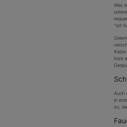
Was i
untere
miaue
“Ich h
Gelern
versc
Katze 
höre e
Gespür
Sch
Auch d
in ers
so, da
Fau