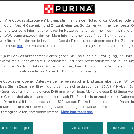
Blue Horizons & PURINA -
Regeneration von
Anschaffung einer Katze
Alle Fütterungsempfehlun
Alle Fütterungsempfehlu
Meereslebensräumem
uf „Alle Cookies akzeptieren“ klicken, stimmen Sie der Nutzung von Cookies (oder 
n) durch Nestlé Österreich und Drittanbietern zu. So können wir Ihnen den bestmö
ten und wertvolle Informationen über Ihr Nutzerverhalten sammeln, damit wir und u
evante Werbung anzeigen können. Mehr Informationen dazu finden Sie in unserer
erklärung. Sie können jederzeit Ihre Cookie-Einstellungen ändern oder Ihre Zusti
 indem Sie
hier
Ihre Präferenzen ändern oder auf den Link „Datenschutzeinstellungen“
f „Alle Cookies akzeptieren“ klicken, geben Sie uns auch die Einwilligung, Ihr Einka
r Verhalten auf der Website zu analysieren und Ihnen personalisierte Inhalte und A
u stellen. Bei dieser Art der Datenverarbeitung handelt es sich um Profiling gemäß 
uere Informationen finden Sie in der Datenschutzerklärung.
ie Cookies erhobenen Daten, werden teilweise auch in Drittländer übertragen. Wir w
dass Sie im Zuge Ihrer Einwilligung damit gleichzeitig auch gemäß Art. 49 Abs. 1 S. 
enübertragung in ein unsicheres Drittland, einwilligen. Manche dieser Drittländer w
en Gerichtshof als ein Land mit einem nach EU-Standards unzureichenden Datens
t. Darunter fällt beispielsweise die USA, wo das Risiko besteht, dass Ihre Daten d
zu Kontroll- und zu Überwachungszwecken, möglicherweise auch ohne
fsmöglichkeiten, verarbeitet werden.
Mehr Informationen
utzeinstellungen
Alle ablehnen
Alle Cookies