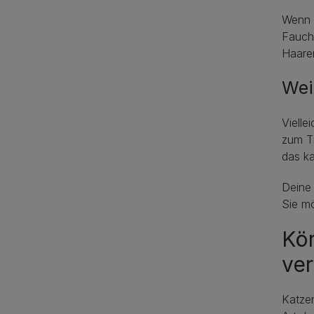
Wenn K
Fauche
Haare
Wei
Vielle
zum Ti
das k
Deine 
Sie mö
Kö
ve
Katze