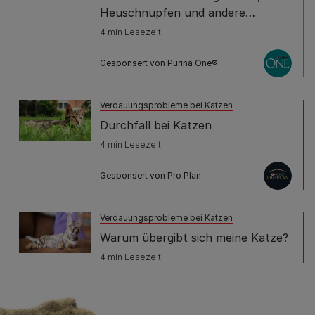
Heuschnupfen und andere
Allergien
4 min Lesezeit
Gesponsert von Purina One®
Verdauungsprobleme bei Katzen
Durchfall bei Katzen
4 min Lesezeit
Gesponsert von Pro Plan
Verdauungsprobleme bei Katzen
Warum übergibt sich meine Katze?
4 min Lesezeit