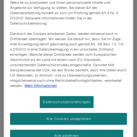
Website zu analysieren und Ihnen personalisierte Inhalte und
als eine sehr aktive Katze, die viel draußen unterwegs ist
Angebote zur Verfügung zu stellen. Bei dieser Art der
und deswegen einen höheren Bedarf hat. Der Tierarzt
Datenverarbeitung handelt es sich um Profiling gemäß Art 4 Nr. 4
DSGVO. Genauere Informationen finden Sie in der
deines Vertrauens kann dir ungefähre Auskunft darüber
Datenschutzerklärung.
geben, wie viel Wasser deine Katze je nach Ernährung,
Lebensstil und Gesundheitszustand benötigt.
Die durch die Cookies erhobenen Daten, werden teilweise auch in
Drittländer übertragen. Wir weisen Sie darauf hin, dass Sie im Zuge
Ihrer Einwilligung damit gleichzeitig auch gemäß Art. 49 Abs. 1 S. 1 lit.
Du solltest aber nicht vergessen, dass auch aus dem
a DSGVO in eine Datenübertragung in ein unsicheres Drittland,
Futter schon ein großer Teil des täglichen Wasserbedarfs
einwilligen. Manche dieser Drittländer werden vom Europäischen
Gerichtshof als ein Land mit einem nach EU-Standards
deiner Katze stammen kann. Das gilt besonders, wenn
unzureichenden Datenschutzniveau eingeschätzt. Darunter fällt
du deiner Katze
Nassfutter
servierst. In
Trockenfutter
beispielsweise die USA, wo das Risiko besteht, dass Ihre Daten durch
US-Behörden, zu Kontroll- und zu Überwachungszwecken,
hingegen ist nur sehr wenig Wasser enthalten, weswegen
möglicherweise auch ohne Rechtsbehelfsmöglichkeiten, verarbeitet
eine Katze, die Trockenfutter frisst, mehr trinken muss als
werden.
Mehr Informationen
eine Katze, die Nassfutter erhält. So wie wir Menschen
verspüren Katzen natürlich auch Durst, also sollte deine
Datenschutzeinstellungen
Katze instinktiv wissen, wann sie Wasser benötigt.
Was trinken Katzen?
Alle Cookies akzeptieren
Alle ablehnen