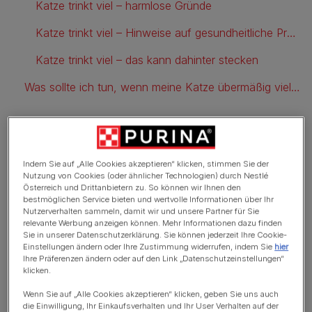
Katze trinkt viel – harmlose Gründe
Katze trinkt viel – Hinweise auf gesundheitliche Probleme
Katze trinkt viel – das kann dahinter stecken
Was sollte ich tun, wenn meine Katze übermäßig viel trinkt?
Wie viel sollte eine Katze
Indem Sie auf „Alle Cookies akzeptieren“ klicken, stimmen Sie der
trinken?
Nutzung von Cookies (oder ähnlicher Technologien) durch Nestlé
Österreich und Drittanbietern zu. So können wir Ihnen den
bestmöglichen Service bieten und wertvolle Informationen über Ihr
Pro Kilogramm Körpergewicht brauchen Katzen zwar
Nutzerverhalten sammeln, damit wir und unsere Partner für Sie
relevante Werbung anzeigen können. Mehr Informationen dazu finden
täglich etwa 60 bis 80 ml Flüssigkeit, aber jede Katze ist
Sie in unserer Datenschutzerklärung. Sie können jederzeit Ihre Cookie-
anders und trinkt abhängig von ihrem Lebensstil, ihrer
Einstellungen ändern oder Ihre Zustimmung widerrufen, indem Sie
hier
Gesundheit und Umgebung auch unterschiedlich viel.
Ihre Präferenzen ändern oder auf den Link „Datenschutzeinstellungen“
klicken.
So nimmt eine Katze, die sich vor allem drinnen im kühlen
Wenn Sie auf „Alle Cookies akzeptieren“ klicken, geben Sie uns auch
Haus aufhält, wahrscheinlich weniger Flüssigkeit zu sich
die Einwilligung, Ihr Einkaufsverhalten und Ihr User Verhalten auf der