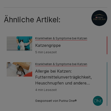
Ähnliche Artikel:
Krankheiten & Symptome bei Katzen
Katzengrippe
5 min Lesezeit
Krankheiten & Symptome bei Katzen
Allergie bei Katzen:
Futtermittelunverträglichkeit,
Heuschnupfen und andere
Allergien
4 min Lesezeit
Gesponsert von Purina One®