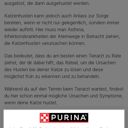
ausgelöst, die dann ausgehustet werden.
Katzenhusten kann jedoch auch Anlass zur Sorge
bereiten, wenn er nicht nur gelegentlich, sondern immer
wieder auftritt. Hier muss man Asthma,
Infektionskrankheiten der Atemwege in Betracht ziehen,
die Katzenhusten verursachen können.
Das bedeutet, dass du am besten einen Tierarzt zu Rate
ziehst, der dir dabei hilft, das Rätsel, um die Ursachen
des Husten bei deiner Katze zu lösen und diese
möglichst früh zu erkennen und zu behandeln.
Während du auf den Termin beim Tierarzt wartest, findest
du hier schon einmal mögliche Ursachen und Symptome,
wenn deine Katze hustet.
In diesem Artikel