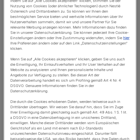
Indem Sie auf „Alle Cookies akzeptieren“ klicken, stimmen Sie der
Nutzung von Cookies (oder ähnlicher Technologien) durch Nestlé
Katzenhusten: Mögliche Ursachen und Symptome
Österreich und Drittanbietern zu. So können wir Ihnen den
bestmöglichen Service bieten und wertvolle Informationen über Ihr
Asthma
Nutzerverhalten sammeln, damit wir und unsere Partner für Sie
relevante Werbung anzeigen können. Mehr Informationen dazu finden
Sie in unserer Datenschutzerklärung. Sie können jederzeit Ihre Cookie-
Haarballen
Einstellungen ändern oder Ihre Zustimmung widerrufen, indem Sie
hier
Ihre Präferenzen ändern oder auf den Link „Datenschutzeinstellungen“
Lungenentzündung
klicken.
Infektion der Atemwege
Wenn Sie auf „Alle Cookies akzeptieren“ klicken, geben Sie uns auch
die Einwilligung, Ihr Einkaufsverhalten und Ihr User Verhalten auf der
Website zu analysieren und Ihnen personalisierte Inhalte und
Krebs
Angebote zur Verfügung zu stellen. Bei dieser Art der
Datenverarbeitung handelt es sich um Profiling gemäß Art 4 Nr. 4
Fremdkörper
DSGVO. Genauere Informationen finden Sie in der
Datenschutzerklärung.
Katzenhusten: Behandlung
Die durch die Cookies erhobenen Daten, werden teilweise auch in
Drittländer übertragen. Wir weisen Sie darauf hin, dass Sie im Zuge
Ihrer Einwilligung damit gleichzeitig auch gemäß Art. 49 Abs. 1 S. 1 lit.
a DSGVO in eine Datenübertragung in ein unsicheres Drittland,
Katzenhusten: Mögliche
einwilligen. Manche dieser Drittländer werden vom Europäischen
Gerichtshof als ein Land mit einem nach EU-Standards
Ursachen und Symptome
unzureichenden Datenschutzniveau eingeschätzt. Darunter fällt
beispielsweise die USA, wo das Risiko besteht, dass Ihre Daten durch