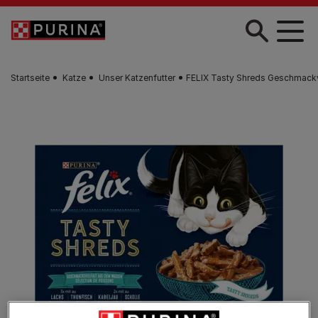
Skip to main content
Startseite
Katze
Unser Katzenfutter
FELIX Tasty Shreds Geschmackv