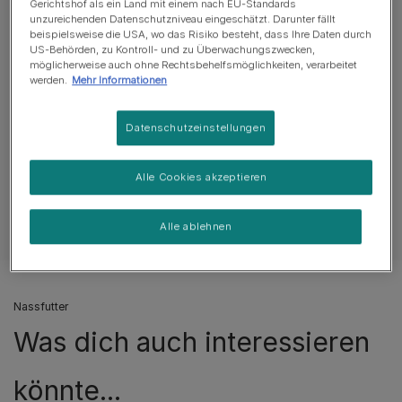
Gerichtshof als ein Land mit einem nach EU-Standards
Quelle von Omega-6-Fettsäuren.
unzureichenden Datenschutzniveau eingeschätzt. Darunter fällt
beispielsweise die USA, wo das Risiko besteht, dass Ihre Daten durch
Mehr
US-Behörden, zu Kontroll- und zu Überwachungszwecken,
möglicherweise auch ohne Rechtsbehelfsmöglichkeiten, verarbeitet
werden.
Mehr Informationen
Produktübersicht
Datenschutzeinstellungen
Zutaten & Ernährung
Alle Cookies akzeptieren
Fütterungsempfehlung
Alle ablehnen
Nassfutter
Was dich auch interessieren
könnte...