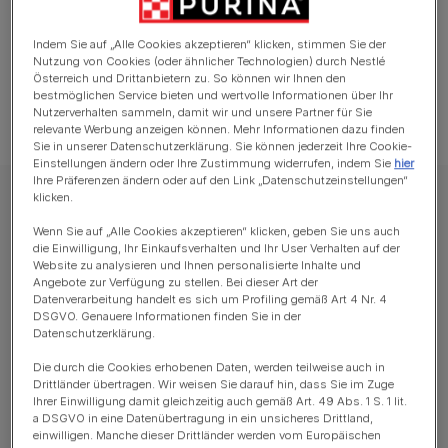
Indem Sie auf „Alle Cookies akzeptieren“ klicken, stimmen Sie der
Nutzung von Cookies (oder ähnlicher Technologien) durch Nestlé
Österreich und Drittanbietern zu. So können wir Ihnen den
bestmöglichen Service bieten und wertvolle Informationen über Ihr
Nutzerverhalten sammeln, damit wir und unsere Partner für Sie
relevante Werbung anzeigen können. Mehr Informationen dazu finden
Sie in unserer Datenschutzerklärung. Sie können jederzeit Ihre Cookie-
Einstellungen ändern oder Ihre Zustimmung widerrufen, indem Sie
hier
Ihre Präferenzen ändern oder auf den Link „Datenschutzeinstellungen“
klicken.
FELIX Nassfutter für Katzen
FELIX Tasty Shreds Geschmackvielfalt aus
Wenn Sie auf „Alle Cookies akzeptieren“ klicken, geben Sie uns auch
die Einwilligung, Ihr Einkaufsverhalten und Ihr User Verhalten auf der
dem Wasser
Website zu analysieren und Ihnen personalisierte Inhalte und
Angebote zur Verfügung zu stellen. Bei dieser Art der
Datenverarbeitung handelt es sich um Profiling gemäß Art 4 Nr. 4
Verfügbare Größen:
10x80g
DSGVO. Genauere Informationen finden Sie in der
Datenschutzerklärung.
Zarte, Streifen in einer unwiderstehlichen Sauce.
Die durch die Cookies erhobenen Daten, werden teilweise auch in
Drittländer übertragen. Wir weisen Sie darauf hin, dass Sie im Zuge
Mit Lachs, Thunfisch, Kabeljau und Scholle.
Ihrer Einwilligung damit gleichzeitig auch gemäß Art. 49 Abs. 1 S. 1 lit.
a DSGVO in eine Datenübertragung in ein unsicheres Drittland,
100% komplett und ausgewogen.
einwilligen. Manche dieser Drittländer werden vom Europäischen