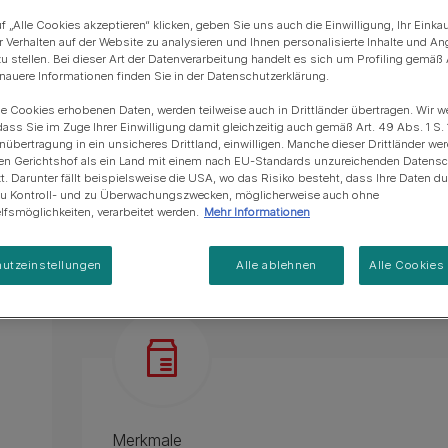
Blue Horizons & PURINA -
FELIX Soup Tender Strips ist eine unwiderste
Regeneration von
Anschaffung einer Katze
Alle Fütterungsempfehlun
Alle Fütterungsempfehlu
f „Alle Cookies akzeptieren“ klicken, geben Sie uns auch die Einwilligung, Ihr Einka
Katze.
Meereslebensräumem
r Verhalten auf der Website zu analysieren und Ihnen personalisierte Inhalte und A
u stellen. Bei dieser Art der Datenverarbeitung handelt es sich um Profiling gemäß 
Ohne Farbstoffe, gleicher toller Geschmack.
uere Informationen finden Sie in der Datenschutzerklärung.
Hergestellt mit hochwertigen Zutaten.
ie Cookies erhobenen Daten, werden teilweise auch in Drittländer übertragen. Wir w
dass Sie im Zuge Ihrer Einwilligung damit gleichzeitig auch gemäß Art. 49 Abs. 1 S. 
Ohne Zusatz von künstlichen Aromastoffen.
enübertragung in ein unsicheres Drittland, einwilligen. Manche dieser Drittländer w
en Gerichtshof als ein Land mit einem nach EU-Standards unzureichenden Datens
Mehr
t. Darunter fällt beispielsweise die USA, wo das Risiko besteht, dass Ihre Daten d
zu Kontroll- und zu Überwachungszwecken, möglicherweise auch ohne
fsmöglichkeiten, verarbeitet werden.
Mehr Informationen
Produktübersicht
Zutaten & Ernäh
utzeinstellungen
Alle ablehnen
Alle Cookies
Merkmale