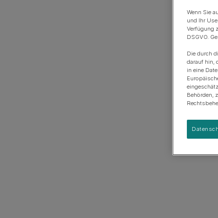
Anschaffung eines Hundes
Rassengruppen
Wenn Sie au
und Ihr Use
Verfügung z
DSGVO. Gena
Die durch d
darauf hin, 
in eine Dat
Europäisch
eingeschätz
Behörden, 
Rechtsbehel
Datensch