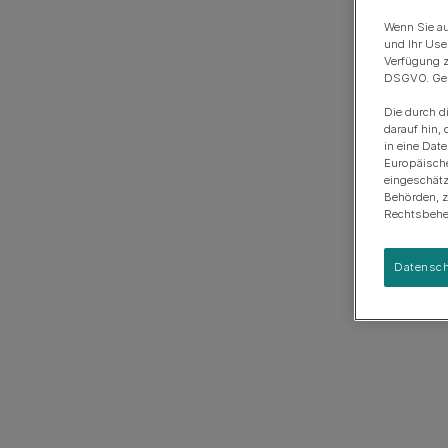
Anschaffung eines Hundes
Rassengruppen
Wenn Sie au
und Ihr Use
Verfügung z
DSGVO. Gena
Die durch d
darauf hin, 
in eine Dat
Europäisch
eingeschätz
Behörden, 
Rechtsbehel
Datensch