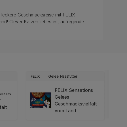
h leckere Geschmacksreise mit FELIX
nd! Clever Katzen liebes es, aufregende
FELIX
Gelee
Nassfutter
FELIX
FELIX Sensations
ie es
Gelees
r
Geschmacksvielfalt
falt
vom Land