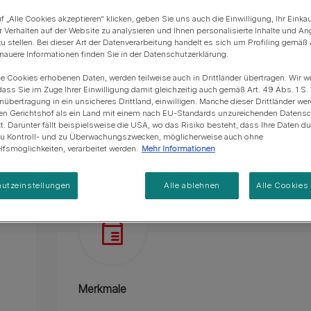
Blue Horizons & PURINA -
100% komplett & ausgewogen.
Regeneration von
Anschaffung einer Katze
Alle Fütterungsempfehlun
Alle Fütterungsempfehlu
f „Alle Cookies akzeptieren“ klicken, geben Sie uns auch die Einwilligung, Ihr Einka
Meereslebensräumem
r Verhalten auf der Website zu analysieren und Ihnen personalisierte Inhalte und A
Vitamine D&E.
u stellen. Bei dieser Art der Datenverarbeitung handelt es sich um Profiling gemäß 
uere Informationen finden Sie in der Datenschutzerklärung.
Quelle von Omega-6-Fettsäuren.
ie Cookies erhobenen Daten, werden teilweise auch in Drittländer übertragen. Wir w
Ohne Farbstoffe, gleicher toller Geschmack.
dass Sie im Zuge Ihrer Einwilligung damit gleichzeitig auch gemäß Art. 49 Abs. 1 S. 
enübertragung in ein unsicheres Drittland, einwilligen. Manche dieser Drittländer w
Mehr
en Gerichtshof als ein Land mit einem nach EU-Standards unzureichenden Datens
t. Darunter fällt beispielsweise die USA, wo das Risiko besteht, dass Ihre Daten d
zu Kontroll- und zu Überwachungszwecken, möglicherweise auch ohne
Produktübersicht
Zutaten & Ernäh
fsmöglichkeiten, verarbeitet werden.
Mehr Informationen
utzeinstellungen
Alle ablehnen
Alle Cookies
Merkmale