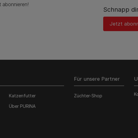
t abonnieren!
Schnapp dir
Jetzt abon
Für unsere Partner
U
K
Katzenfutter
Züchter-Shop
Über PURINA