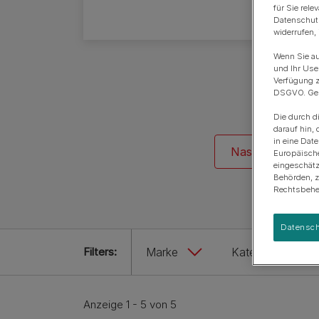
Anschaffung eines Hundes
Rassengruppen
für Sie rel
Datenschutz
widerrufen,
Wenn Sie au
und Ihr Use
Verfügung z
DSGVO. Gena
Die durch d
darauf hin, 
in eine Dat
Nassfutter
Europäisch
eingeschätz
Behörden, 
Rechtsbehel
Datensch
Filters:
Marke
Kategorie
Anzeige 1 - 5 von 5