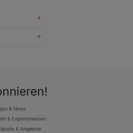
onnieren!
ipps & News
raht & Expertenwissen
Rabatte & Angebote