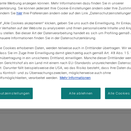
Blue Horizons & PURINA -
evante Werbung anzeigen können. Mehr Informationen dazu finden Sie in unserer
Regeneration von
Anschaffung einer Katze
Alle Fütterungsempfehlun
Alle Fütterungsempfehlu
erklärung. Sie können jederzeit Ihre Cookie-Einstellungen ändern oder Ihre Zusti
Meereslebensräumem
 indem Sie
hier
Ihre Präferenzen ändern oder auf den Link „Datenschutzeinstellungen“
f „Alle Cookies akzeptieren“ klicken, geben Sie uns auch die Einwilligung, Ihr Einka
r Verhalten auf der Website zu analysieren und Ihnen personalisierte Inhalte und A
u stellen. Bei dieser Art der Datenverarbeitung handelt es sich um Profiling gemäß 
uere Informationen finden Sie in der Datenschutzerklärung.
Katzenfutter entdecken
ie Cookies erhobenen Daten, werden teilweise auch in Drittländer übertragen. Wir w
dass Sie im Zuge Ihrer Einwilligung damit gleichzeitig auch gemäß Art. 49 Abs. 1 S. 
enübertragung in ein unsicheres Drittland, einwilligen. Manche dieser Drittländer w
Trockenfutter
Sensible Verdauung
Diätfutter
en Gerichtshof als ein Land mit einem nach EU-Standards unzureichenden Datens
t. Darunter fällt beispielsweise die USA, wo das Risiko besteht, dass Ihre Daten d
zu Kontroll- und zu Überwachungszwecken, möglicherweise auch ohne
Zum Katzenfutter
fsmöglichkeiten, verarbeitet werden.
Mehr Informationen
utzeinstellungen
Alle ablehnen
Alle Cookies
Lebensphase
Zutaten