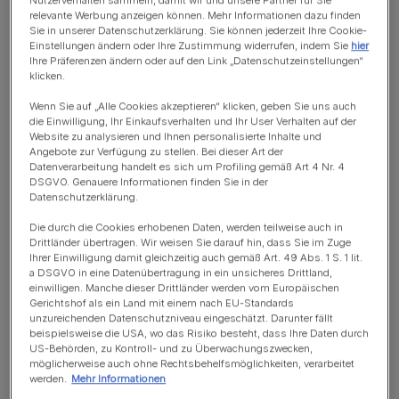
verschiedenen Produkte zu
relevante Werbung anzeigen können. Mehr Informationen dazu finden
kombinieren und eine ausgewogene
Sie in unserer Datenschutzerklärung. Sie können jederzeit Ihre Cookie-
Ernährung zu gewährleisten.
Einstellungen ändern oder Ihre Zustimmung widerrufen, indem Sie
hier
Ihre Präferenzen ändern oder auf den Link „Datenschutzeinstellungen“
klicken.
Wenn Sie auf „Alle Cookies akzeptieren“ klicken, geben Sie uns auch
Du kannst zum Beispiel Trocken- und Feuchtnahrung
die Einwilligung, Ihr Einkaufsverhalten und Ihr User Verhalten auf der
mischen oder verschiedene Sorten der gleichen Nahrung
Website zu analysieren und Ihnen personalisierte Inhalte und
Angebote zur Verfügung zu stellen. Bei dieser Art der
kombinieren. Es ist wichtig, die Gesamtmenge des Futters
Datenverarbeitung handelt es sich um Profiling gemäß Art 4 Nr. 4
zu überwachen, um eine übermäßige Gewichtszunahme
DSGVO. Genauere Informationen finden Sie in der
Datenschutzerklärung.
oder -abnahme zu verhindern.
Die durch die Cookies erhobenen Daten, werden teilweise auch in
Drittländer übertragen. Wir weisen Sie darauf hin, dass Sie im Zuge
Ihrer Einwilligung damit gleichzeitig auch gemäß Art. 49 Abs. 1 S. 1 lit.
a DSGVO in eine Datenübertragung in ein unsicheres Drittland,
einwilligen. Manche dieser Drittländer werden vom Europäischen
Gerichtshof als ein Land mit einem nach EU-Standards
Ähnliche Fragen
unzureichenden Datenschutzniveau eingeschätzt. Darunter fällt
beispielsweise die USA, wo das Risiko besteht, dass Ihre Daten durch
US-Behörden, zu Kontroll- und zu Überwachungszwecken,
möglicherweise auch ohne Rechtsbehelfsmöglichkeiten, verarbeitet
werden.
Mehr Informationen