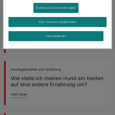
Datenschutzeinstellungen
Hundegesundheit und -Ernährung
Alle Cookies akzeptieren
Gibt es Trockenfutter für kleine
Hunderassen?
Alle ablehnen
mehr lesen
Hundegesundheit und -Ernährung
Wie stelle ich meinen Hund am besten
auf eine andere Ernährung um?
mehr lesen