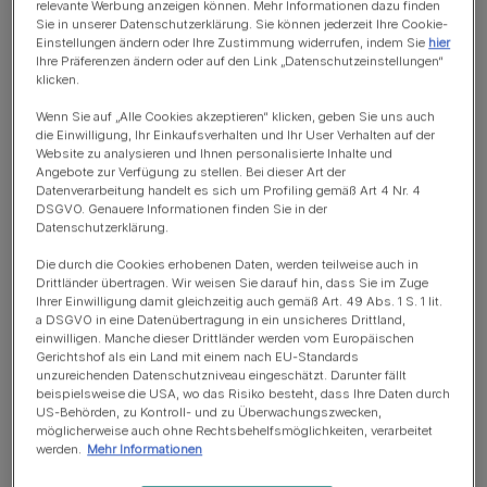
relevante Werbung anzeigen können. Mehr Informationen dazu finden
Sie in unserer Datenschutzerklärung. Sie können jederzeit Ihre Cookie-
Einstellungen ändern oder Ihre Zustimmung widerrufen, indem Sie
hier
Ihre Präferenzen ändern oder auf den Link „Datenschutzeinstellungen“
klicken.
Wenn Sie auf „Alle Cookies akzeptieren“ klicken, geben Sie uns auch
die Einwilligung, Ihr Einkaufsverhalten und Ihr User Verhalten auf der
Website zu analysieren und Ihnen personalisierte Inhalte und
Angebote zur Verfügung zu stellen. Bei dieser Art der
Datenverarbeitung handelt es sich um Profiling gemäß Art 4 Nr. 4
DSGVO. Genauere Informationen finden Sie in der
Datenschutzerklärung.
Akkubohrer/Akkuschrauber
Die durch die Cookies erhobenen Daten, werden teilweise auch in
Schrauben
Drittländer übertragen. Wir weisen Sie darauf hin, dass Sie im Zuge
Ihrer Einwilligung damit gleichzeitig auch gemäß Art. 49 Abs. 1 S. 1 lit.
Schleifpapier
a DSGVO in eine Datenübertragung in ein unsicheres Drittland,
einwilligen. Manche dieser Drittländer werden vom Europäischen
Heißklebepistole
Gerichtshof als ein Land mit einem nach EU-Standards
unzureichenden Datenschutzniveau eingeschätzt. Darunter fällt
beispielsweise die USA, wo das Risiko besteht, dass Ihre Daten durch
Seil (Sisalseil)
US-Behörden, zu Kontroll- und zu Überwachungszwecken,
möglicherweise auch ohne Rechtsbehelfsmöglichkeiten, verarbeitet
Holzplatte 50 x 50 cm
werden.
Mehr Informationen
Holzlatte 5 x 4 cm breit und 110 cm lang