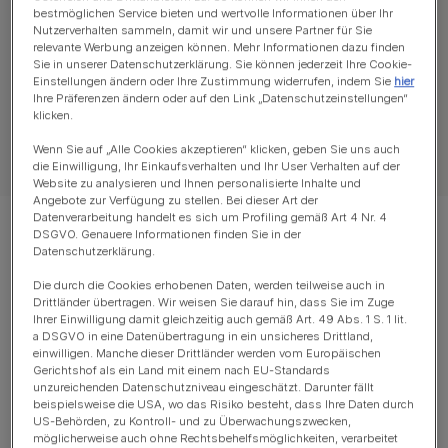
bestmöglichen Service bieten und wertvolle Informationen über Ihr
Nutzerverhalten sammeln, damit wir und unsere Partner für Sie
Alle Artikel über Kätzchen
Kätzchengesundhe
relevante Werbung anzeigen können. Mehr Informationen dazu finden
Sie in unserer Datenschutzerklärung. Sie können jederzeit Ihre Cookie-
Einstellungen ändern oder Ihre Zustimmung widerrufen, indem Sie
hier
Ihre Präferenzen ändern oder auf den Link „Datenschutzeinstellungen“
klicken.
Wenn Sie auf „Alle Cookies akzeptieren“ klicken, geben Sie uns auch
Alle Artikel über Katzen
die Einwilligung, Ihr Einkaufsverhalten und Ihr User Verhalten auf der
Website zu analysieren und Ihnen personalisierte Inhalte und
Angebote zur Verfügung zu stellen. Bei dieser Art der
Datenverarbeitung handelt es sich um Profiling gemäß Art 4 Nr. 4
Es werden 2 von 2 Artikeln angezeigt
DSGVO. Genauere Informationen finden Sie in der
Datenschutzerklärung.
Meistgelesene Artikel
Die durch die Cookies erhobenen Daten, werden teilweise auch in
Drittländer übertragen. Wir weisen Sie darauf hin, dass Sie im Zuge
Ihrer Einwilligung damit gleichzeitig auch gemäß Art. 49 Abs. 1 S. 1 lit.
a DSGVO in eine Datenübertragung in ein unsicheres Drittland,
einwilligen. Manche dieser Drittländer werden vom Europäischen
Mit Kätzchen spielen
Gerichtshof als ein Land mit einem nach EU-Standards
unzureichenden Datenschutzniveau eingeschätzt. Darunter fällt
Katzenangel selber Machen
beispielsweise die USA, wo das Risiko besteht, dass Ihre Daten durch
4 min Lesezeit
US-Behörden, zu Kontroll- und zu Überwachungszwecken,
möglicherweise auch ohne Rechtsbehelfsmöglichkeiten, verarbeitet