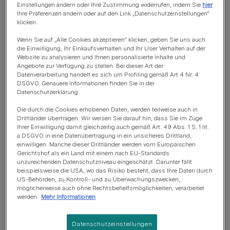
unterstützen kannst.
Einstellungen ändern oder Ihre Zustimmung widerrufen, indem Sie
hier
Ihre Präferenzen ändern oder auf den Link „Datenschutzeinstellungen“
klicken.
Wenn Sie auf „Alle Cookies akzeptieren“ klicken, geben Sie uns auch
In diesem Artikel
die Einwilligung, Ihr Einkaufsverhalten und Ihr User Verhalten auf der
Website zu analysieren und Ihnen personalisierte Inhalte und
Angebote zur Verfügung zu stellen. Bei dieser Art der
Wann öffnen Katzenbabys ihre Augen?
Datenverarbeitung handelt es sich um Profiling gemäß Art 4 Nr. 4
DSGVO. Genauere Informationen finden Sie in der
Warum bleiben die Augen von Kätzchen so lange geschlossen?
Datenschutzerklärung.
Was können Kätzchen sehen, wenn sie zum ersten Mal ihre Augen öffnen?
Die durch die Cookies erhobenen Daten, werden teilweise auch in
Drittländer übertragen. Wir weisen Sie darauf hin, dass Sie im Zuge
Wie entwickeln sich die Augen von Kätzchen?
Ihrer Einwilligung damit gleichzeitig auch gemäß Art. 49 Abs. 1 S. 1 lit.
a DSGVO in eine Datenübertragung in ein unsicheres Drittland,
einwilligen. Manche dieser Drittländer werden vom Europäischen
Kann man Kätzchen anfassen, bevor sie die Augen geöffnet haben?
Gerichtshof als ein Land mit einem nach EU-Standards
unzureichenden Datenschutzniveau eingeschätzt. Darunter fällt
Sollten wir das Kätzchen vor der 12. Lebenswoche anfassen?
beispielsweise die USA, wo das Risiko besteht, dass Ihre Daten durch
US-Behörden, zu Kontroll- und zu Überwachungszwecken,
Wann du deine tierärztliche Praxis kontaktieren solltest
möglicherweise auch ohne Rechtsbehelfsmöglichkeiten, verarbeitet
werden.
Mehr Informationen
Datenschutzeinstellungen