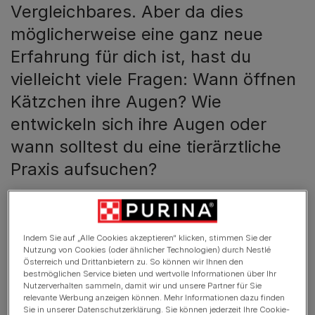
Vergleichbares. Aber da dies
möglicherweise eine ganz neue
Erfahrung für dich ist, hast du
vielleicht viele Fragen: Wann öffnen
Kätzchen ihre Augen? Wie
entwickeln sich ihre Augen oder
wann solltest du eine tierärztliche
Praxis aufsuchen?
Zu wissen, wie man sich um die Bedürfnisse eines
Kätzchens kümmert, ist für die richtige Entwicklung
unerlässlich. Im Grunde ist es ähnlich wie bei der
Indem Sie auf „Alle Cookies akzeptieren“ klicken, stimmen Sie der
Nutzung von Cookies (oder ähnlicher Technologien) durch Nestlé
Versorgung eines menschlichen Babys, denn es erfordert
Österreich und Drittanbietern zu. So können wir Ihnen den
viel Sorgfalt, Wissen und Energie . Lies weiter, um mehr
bestmöglichen Service bieten und wertvolle Informationen über Ihr
über die ersten Lebenswochen deines Kätzchens zu
Nutzerverhalten sammeln, damit wir und unsere Partner für Sie
relevante Werbung anzeigen können. Mehr Informationen dazu finden
erfahren und wie du es in dieser Lebensphase am besten
Sie in unserer Datenschutzerklärung. Sie können jederzeit Ihre Cookie-