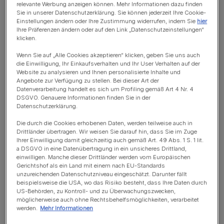
relevante Werbung anzeigen können. Mehr Informationen dazu finden
Sie in unserer Datenschutzerklärung. Sie können jederzeit Ihre Cookie-
Der erste Tierarztbesuch mit
Einstellungen ändern oder Ihre Zustimmung widerrufen, indem Sie
hier
Ihre Präferenzen ändern oder auf den Link „Datenschutzeinstellungen“
klicken.
der Katze: So läuft es ab
Wenn Sie auf „Alle Cookies akzeptieren“ klicken, geben Sie uns auch
die Einwilligung, Ihr Einkaufsverhalten und Ihr User Verhalten auf der
Bei der Vorsorgeuntersuchung spielt vor allem das
Website zu analysieren und Ihnen personalisierte Inhalte und
Thema Impfung eine große Rolle. Gerade bei Kitten
Angebote zur Verfügung zu stellen. Bei dieser Art der
Datenverarbeitung handelt es sich um Profiling gemäß Art 4 Nr. 4
gehört der Impfschutz zur Pflichtbehandlung. Stelle
DSGVO. Genauere Informationen finden Sie in der
deshalb bereits in jungen Jahren sicher, dass deine Katze
Datenschutzerklärung.
grundimmunisiert wird. Dazu gehören schon in den ersten
Die durch die Cookies erhobenen Daten, werden teilweise auch in
acht Lebenswochen Impfungen gegen Katzenschnupfen
Drittländer übertragen. Wir weisen Sie darauf hin, dass Sie im Zuge
und -seuche. Weiter ist besonders die Impfung gegen
Ihrer Einwilligung damit gleichzeitig auch gemäß Art. 49 Abs. 1 S. 1 lit.
a DSGVO in eine Datenübertragung in ein unsicheres Drittland,
Leukämie und bei Freigängern auch gegen Tollwut
einwilligen. Manche dieser Drittländer werden vom Europäischen
wichtig. Die beiden Letzteren sollten jährlich wiederholt
Gerichtshof als ein Land mit einem nach EU-Standards
unzureichenden Datenschutzniveau eingeschätzt. Darunter fällt
werden, damit ein lebenslanger Impfschutz besteht.
beispielsweise die USA, wo das Risiko besteht, dass Ihre Daten durch
Weitere Informationen zur
Tollwutimpfung
bei Katzen
US-Behörden, zu Kontroll- und zu Überwachungszwecken,
möglicherweise auch ohne Rechtsbehelfsmöglichkeiten, verarbeitet
findest du hier.
werden.
Mehr Informationen
Weiterhin gehört zu einer umfassenden Untersuchung