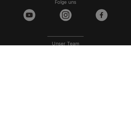
Folge uns
youtube
instagram
facebook
Unser Team
Kontakt
Barrierefreiheit
Nutzungsbedingungen
Datenschutz/Recht
Cookies
Impressum