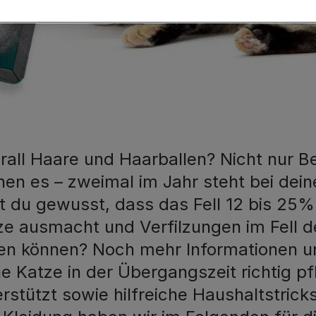
rall Haare und Haarballen? Nicht nur B
nen es – zweimal im Jahr steht bei dein
t du gewusst, dass das Fell 12 bis 25%
ze ausmacht und Verfilzungen im Fell de
den können? Noch mehr Informationen un
ne Katze in der Übergangszeit richtig p
erstützt sowie hilfreiche Haushaltstric