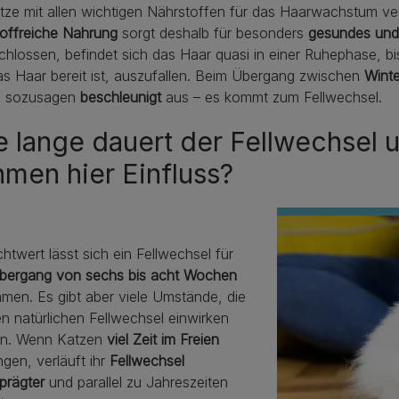
tze mit allen wichtigen Nährstoffen für das Haarwachstum ve
toffreiche Nahrung
sorgt deshalb für besonders
gesundes und
hlossen, befindet sich das Haar quasi in einer Ruhephase, bis
s Haar bereit ist, auszufallen. Beim Übergang zwischen
Winte
f sozusagen
beschleunigt
aus – es kommt zum Fellwechsel.
 lange dauert der Fellwechsel 
men hier Einfluss?
chtwert lässt sich ein Fellwechsel für
bergang von sechs bis acht Wochen
men. Es gibt aber viele Umstände, die
n natürlichen Fellwechsel einwirken
n. Wenn Katzen
viel Zeit im Freien
ngen, verläuft ihr
Fellwechsel
prägter
und parallel zu Jahreszeiten