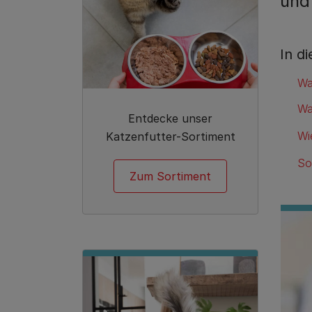
und
In d
Wa
Wa
Entdecke unser
Wi
Katzenfutter-Sortiment
So
Zum Sortiment