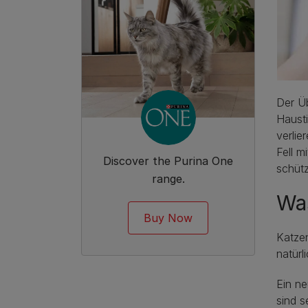
Der Üb
Haust
verlie
Fell m
Discover the Purina One
schütz
range.
Was
Buy Now
Katzen
natürl
Ein ne
sind s