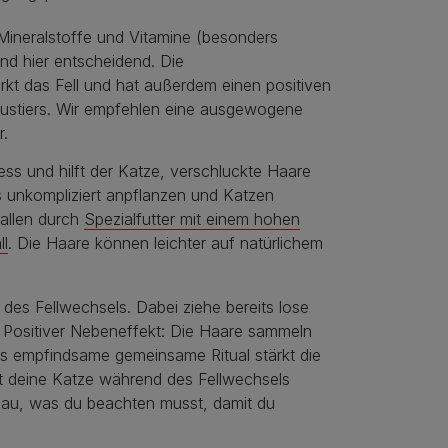
 Mineralstoffe und Vitamine (besonders
d hier entscheidend. Die
kt das Fell und hat außerdem einen positiven
Haustiers. Wir empfehlen eine ausgewogene
r.
ss und hilft der Katze, verschluckte Haare
 unkompliziert anpflanzen und Katzen
ballen durch
Spezialfutter mit einem hohen
ll
. Die Haare können leichter auf natürlichem
 des Fellwechsels. Dabei ziehe bereits lose
. Positiver Nebeneffekt: Die Haare sammeln
as empfindsame gemeinsame Ritual stärkt die
st deine Katze während des Fellwechsels
enau, was du beachten musst, damit du