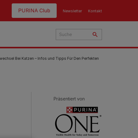
Header top
PURINA Club
Newsletter
Kontakt
lwechsel Bei Katzen – Infos und Tipps Für Den Perfekten
hre
t
nen
Präsentiert von
g
ern
nd:
en
e
eme
en
Fütterungsempfehlung
Fütterungsempfehlung