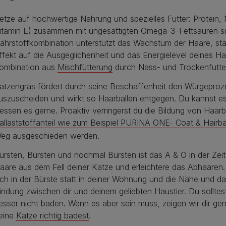
etze auf hochwertige Nahrung und spezielles Futter: Protein,
itamin E) zusammen mit ungesättigten Omega-3-Fettsäuren sin
ährstoffkombination unterstützt das Wachstum der Haare, stär
ffekt auf die Ausgeglichenheit und das Energielevel deines 
ombination aus
Mischfütterung
durch Nass- und Trockenfutte
atzengras fördert durch seine Beschaffenheit den Würgeproze
uszuscheiden und wirkt so Haarballen entgegen. Du kannst es
ressen es gerne. Proaktiv verringerst du die Bildung von Haar
allaststoffanteil wie zum Beispiel PURINA ONE
Coat & Hairba
-
eg ausgeschieden werden.
ürsten, Bürsten und nochmal Bürsten ist das A & O in der Zeit
aare aus dem Fell deiner Katze und erleichtere das Abhaaren
ich in der Bürste statt in deiner Wohnung und die Nähe und d
indung zwischen dir und deinem geliebten Haustier. Du sollte
esser nicht baden. Wenn es aber sein muss, zeigen wir dir g
eine
Katze richtig badest
.