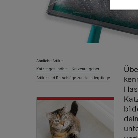
Ähnliche Artikel
Übe
Katzengesundheit
Katzenratgeber
ken
Artikel und Ratschläge zur Haustierpflege
Has
Kat
bil
dei
unt