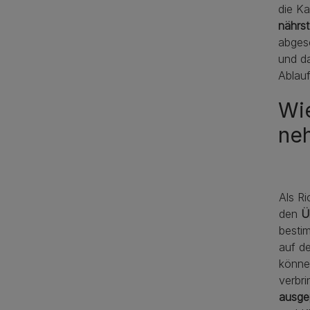
die Ka
nährs
abgesc
und da
Ablau
Wie
neh
Als Ri
den
Ü
bestim
auf de
könne
verbri
ausge