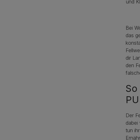
und Kl
Bei Wo
das ge
konsta
Fellwe
dir La
den Fe
falsch
So 
PU
Der Fe
dabei
tun ih
Ernähr