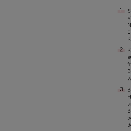
S
V
N
E
K
K
a
f
B
W
B
H
s
B
b
d