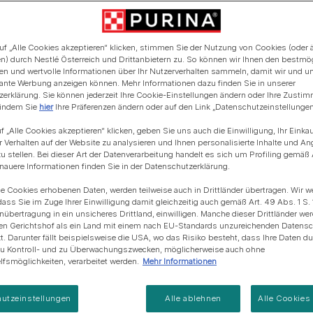
Blue Horizons & PURINA -
Regeneration von
Anschaffung einer Katze
Alle Fütterungsempfehlun
Alle Fütterungsempfehlu
Meereslebensräumem
uf „Alle Cookies akzeptieren“ klicken, stimmen Sie der Nutzung von Cookies (oder 
n) durch Nestlé Österreich und Drittanbietern zu. So können wir Ihnen den bestmö
ten und wertvolle Informationen über Ihr Nutzerverhalten sammeln, damit wir und u
evante Werbung anzeigen können. Mehr Informationen dazu finden Sie in unserer
erklärung. Sie können jederzeit Ihre Cookie-Einstellungen ändern oder Ihre Zusti
 indem Sie
hier
Ihre Präferenzen ändern oder auf den Link „Datenschutzeinstellungen“
f „Alle Cookies akzeptieren“ klicken, geben Sie uns auch die Einwilligung, Ihr Einka
r Verhalten auf der Website zu analysieren und Ihnen personalisierte Inhalte und A
u stellen. Bei dieser Art der Datenverarbeitung handelt es sich um Profiling gemäß 
uere Informationen finden Sie in der Datenschutzerklärung.
ie Cookies erhobenen Daten, werden teilweise auch in Drittländer übertragen. Wir w
dass Sie im Zuge Ihrer Einwilligung damit gleichzeitig auch gemäß Art. 49 Abs. 1 S. 
enübertragung in ein unsicheres Drittland, einwilligen. Manche dieser Drittländer w
en Gerichtshof als ein Land mit einem nach EU-Standards unzureichenden Datens
t. Darunter fällt beispielsweise die USA, wo das Risiko besteht, dass Ihre Daten d
zu Kontroll- und zu Überwachungszwecken, möglicherweise auch ohne
fsmöglichkeiten, verarbeitet werden.
Mehr Informationen
utzeinstellungen
Alle ablehnen
Alle Cookies