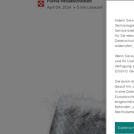
Purina Redaktionsteam
Anschaffung eines Hundes
Rassengruppen
April 09, 2024
5 min Lesezeit
Indem Sie a
Technologie
Service bie
für Sie rel
Datenschutz
widerrufen,
Wenn Sie au
und Ihr Use
Verfügung z
DSGVO. Gena
Die durch d
darauf hin, 
in eine Dat
Europäisch
eingeschätz
Behörden, 
Rechtsbehel
Datensch