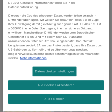
DSGVO. Genauere Informationen finden Sie in der
wird bald stubenrein sein.
Datenschutzerklärung.
Wie lange dauert es bis ein
Die durch die Cookies erhobenen Daten, werden teilweise auch in
Drittländer übertragen. Wir weisen Sie darauf hin, dass Sie im Zuge
Hund stubenrein ist?
Ihrer Einwilligung damit gleichzeitig auch gemäß Art. 49 Abs. 1 S. 1 lit.
a DSGVO in eine Datenübertragung in ein unsicheres Drittland,
einwilligen. Manche dieser Drittländer werden vom Europäischen
Gerichtshof als ein Land mit einem nach EU-Standards
Es dauert zwischen vier und sechs Monaten bis
unzureichenden Datenschutzniveau eingeschätzt. Darunter fällt
dein Welpe komplett stubenrein ist. Das hängt auch von
beispielsweise die USA, wo das Risiko besteht, dass Ihre Daten durch
seiner Größe, seinem Alter und seiner Lernfähigkeit ab.
US-Behörden, zu Kontroll- und zu Überwachungszwecken,
möglicherweise auch ohne Rechtsbehelfsmöglichkeiten, verarbeitet
Einige lernen sehr schnell, während es bei manchen
werden.
Mehr Informationen
älteren Hunden länger und auch bis zu einem Jahr
dauern kann.
Datenschutzeinstellungen
Wie du erkennst, wann dein
Alle Cookies akzeptieren
Welpe nach draußen muss
Alle ablehnen