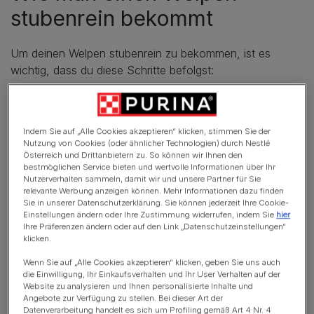
stubenrein bekommt
Um deinen Welpen stubenrein zu bekommen, ist es
wichtig, dass du diese Schritte befolgst:
Bringe deinen Welpen nach dem Aufwachen und
nach dem Essen oder Trinken vor die Tür.
Indem Sie auf „Alle Cookies akzeptieren“ klicken, stimmen Sie der
Weise ihm einen bestimmten Bereich als Toilette zu.
Nutzung von Cookies (oder ähnlicher Technologien) durch Nestlé
Österreich und Drittanbietern zu. So können wir Ihnen den
Das macht es ihm leichter zu erkennen, wo er
bestmöglichen Service bieten und wertvolle Informationen über Ihr
hingehen muss.
Nutzerverhalten sammeln, damit wir und unsere Partner für Sie
relevante Werbung anzeigen können. Mehr Informationen dazu finden
Sobald er sein Geschäft erledigt hat, belohne ihn mit
Sie in unserer Datenschutzerklärung. Sie können jederzeit Ihre Cookie-
Einstellungen ändern oder Ihre Zustimmung widerrufen, indem Sie
hier
einem Leckerli und viel Lob.
Ihre Präferenzen ändern oder auf den Link „Datenschutzeinstellungen“
klicken.
Gebe ihm viele Möglichkeiten sich zu erleichtern -
Wenn Sie auf „Alle Cookies akzeptieren“ klicken, geben Sie uns auch
mindestens alle zwei Stunden.
die Einwilligung, Ihr Einkaufsverhalten und Ihr User Verhalten auf der
Website zu analysieren und Ihnen personalisierte Inhalte und
Sei konsequent! Unfälle werden zwar vorkommen,
Angebote zur Verfügung zu stellen. Bei dieser Art der
aber halte dich an deine Routinen und dein Welpe
Datenverarbeitung handelt es sich um Profiling gemäß Art 4 Nr. 4