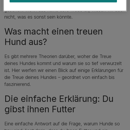
dich begrüßt, als hätte er dich seit Wochen nicht
gesehen. Wenn das keine tiefe Treue ist, wissen wir auch
nicht, was es sonst sein könnte.
Was macht einen treuen
Hund aus?
Es gibt mehrere Theorien darüber, woher die Treue
deines Hundes kommt und warum sie so tief verwurzelt
ist. Hier werfen wir einen Blick auf einige Erklärungen für
die Treue deines Hundes – geordnet von einfach bis
faszinierend.
Die einfache Erklärung: Du
gibst ihnen Futter
Eine einfache Antwort auf die Frage, warum Hunde so