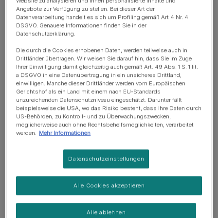
Website zu analysieren und Ihnen personalisierte Inhalte und
Verschiedene Arten von Treue
Angebote zur Verfügung zu stellen. Bei dieser Art der
Datenverarbeitung handelt es sich um Profiling gemäß Art 4 Nr. 4
DSGVO. Genauere Informationen finden Sie in der
Treue von Hunden zügeln
Datenschutzerklärung.
Die durch die Cookies erhobenen Daten, werden teilweise auch in
Drittländer übertragen. Wir weisen Sie darauf hin, dass Sie im Zuge
Sind Hunde wirklich treu?
Ihrer Einwilligung damit gleichzeitig auch gemäß Art. 49 Abs. 1 S. 1 lit.
a DSGVO in eine Datenübertragung in ein unsicheres Drittland,
einwilligen. Manche dieser Drittländer werden vom Europäischen
Gerichtshof als ein Land mit einem nach EU-Standards
Das Konzept des treuen Hundes wird in den heutigen
unzureichenden Datenschutzniveau eingeschätzt. Darunter fällt
Medien und Werbungen so oft dargestellt, dass man
beispielsweise die USA, wo das Risiko besteht, dass Ihre Daten durch
US-Behörden, zu Kontroll- und zu Überwachungszwecken,
durchaus hinterfragen kann, ob es wirklich stimmt: Sind
möglicherweise auch ohne Rechtsbehelfsmöglichkeiten, verarbeitet
Hunde tatsächlich treu?
werden.
Mehr Informationen
Wir beantworten die Frage direkt: Ja, das sind sie.
Datenschutzeinstellungen
Geschichten von Hunden, die jahrelang treu auf ihre
Besitzer warten oder sie nach langer Zeit voller Freude
Alle Cookies akzeptieren
wiedererkennen, sind keine Erfindung. Du kannst es
selbst bei deinem eigenen Hund sehen, der überglücklich
ist, wenn du von der Arbeit nach Hause kommst, und
Alle ablehnen