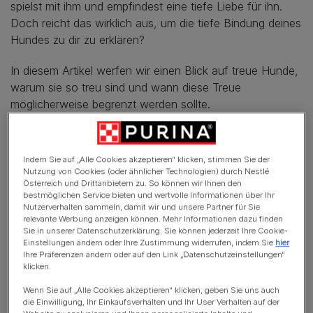
spielst mit ihm und empfindest eine tiefe Liebe für ihn.
Doch reicht das wirklich aus, um die tiefe Bindung deines
Hundes zu dir zu erklären?
In diesem Artikel werfen wir einen Blick auf treue Hunde,
warum sie so treu sind und wann diese Treue
möglicherweise begrenzt werden sollte.
Indem Sie auf „Alle Cookies akzeptieren“ klicken, stimmen Sie der
In diesem Artikel
Nutzung von Cookies (oder ähnlicher Technologien) durch Nestlé
Österreich und Drittanbietern zu. So können wir Ihnen den
Sind Hunde wirklich treu?
bestmöglichen Service bieten und wertvolle Informationen über Ihr
Nutzerverhalten sammeln, damit wir und unsere Partner für Sie
Was macht einen treuen Hund aus?
relevante Werbung anzeigen können. Mehr Informationen dazu finden
Sie in unserer Datenschutzerklärung. Sie können jederzeit Ihre Cookie-
Die einfache Erklärung: Du gibst ihnen Futter
Einstellungen ändern oder Ihre Zustimmung widerrufen, indem Sie
hier
Ihre Präferenzen ändern oder auf den Link „Datenschutzeinstellungen“
klicken.
Ein Blick in die Hundepsychologie: Hunde sind Rudeltiere
Wenn Sie auf „Alle Cookies akzeptieren“ klicken, geben Sie uns auch
Die faszinierende Erklärung: Vielleicht lieben Hunde
die Einwilligung, Ihr Einkaufsverhalten und Ihr User Verhalten auf der