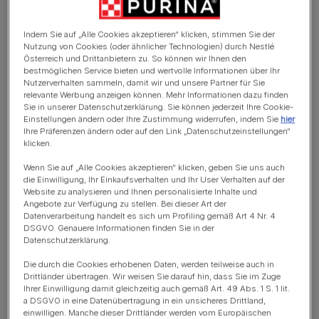
Lerne mehr über die
körperliche Verfassung
Indem Sie auf „Alle Cookies akzeptieren“ klicken, stimmen Sie der
Nutzung von Cookies (oder ähnlicher Technologien) durch Nestlé
deines Hundes
Österreich und Drittanbietern zu. So können wir Ihnen den
bestmöglichen Service bieten und wertvolle Informationen über Ihr
Nutzerverhalten sammeln, damit wir und unsere Partner für Sie
Dein Tierarzt geht systematisch vor um festzustellen, ob
relevante Werbung anzeigen können. Mehr Informationen dazu finden
dein kleiner Hund idealgewichtig ist. Dabei prüft er die
Sie in unserer Datenschutzerklärung. Sie können jederzeit Ihre Cookie-
Einstellungen ändern oder Ihre Zustimmung widerrufen, indem Sie
hier
Körperform und das Unterhautfettgewebe, indem er die
Ihre Präferenzen ändern oder auf den Link „Datenschutzeinstellungen“
Form deines kleinen Hundes von hinten, von der Seite,
klicken.
und von oben betrachtet. Dein Tierarzt wird außerdem
Wenn Sie auf „Alle Cookies akzeptieren“ klicken, geben Sie uns auch
den Brustkorb, Nacken und die Bauchunterseite deines
die Einwilligung, Ihr Einkaufsverhalten und Ihr User Verhalten auf der
Website zu analysieren und Ihnen personalisierte Inhalte und
kleinen Hundes abtasten. Bei einem gesunden, aktiven
Angebote zur Verfügung zu stellen. Bei dieser Art der
kleinen Hund sollte es möglich sein die Rippen zu fühlen,
Datenverarbeitung handelt es sich um Profiling gemäß Art 4 Nr. 4
die Hüfte sollte definiert sein und sein Bauch sollte nicht
DSGVO. Genauere Informationen finden Sie in der
Datenschutzerklärung.
herunterhängen.
Die durch die Cookies erhobenen Daten, werden teilweise auch in
Drittländer übertragen. Wir weisen Sie darauf hin, dass Sie im Zuge
Ihrer Einwilligung damit gleichzeitig auch gemäß Art. 49 Abs. 1 S. 1 lit.
a DSGVO in eine Datenübertragung in ein unsicheres Drittland,
Idealgewicht & -verfassung
einwilligen. Manche dieser Drittländer werden vom Europäischen