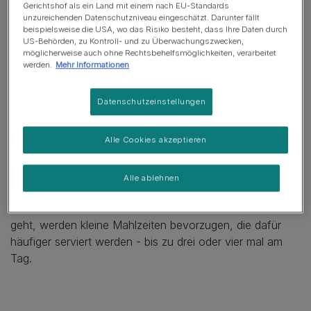
Gerichtshof als ein Land mit einem nach EU-Standards
unzureichenden Datenschutzniveau eingeschätzt. Darunter fällt
Kleine Hunderassen können unterschiedliche
beispielsweise die USA, wo das Risiko besteht, dass Ihre Daten durch
US-Behörden, zu Kontroll- und zu Überwachungszwecken,
Idealgewichte haben, deswegen ist es wichtig, Deinen
möglicherweise auch ohne Rechtsbehelfsmöglichkeiten, verarbeitet
Tierarzt zu fragen welches Körpergewicht und welche
werden.
Mehr Informationen
Körperform für die Rasse deines kleinen Hundes am
besten ist. Zum Beispiel ist das Idealgewicht eines
Datenschutzeinstellungen
Zwergdackels (ca. 4.5 Kilogramm) weit entfernt von dem
eines normalen Dackels (bis zu 12 Kilogramm). Die
Alle Cookies akzeptieren
Rassen Bichon Frise und Shih Tzu haben beide ein
dichtes, flauschiges Fell, welches die kleinen Hunde
schwerer aussehen lassen, kann als sie tatsächlich sind.
Alle ablehnen
Kleine Hunde die wählerisch sind wenn es um ihr Futter
geht, werden kleine Mahlzeiten bevorzugen, die dafür
häufiger serviert werden - bis zu drei oder vier mal am
Tag.